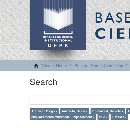
BAS
CIE
DSpace Home
Base de Dados Científicos
Search
Antonelli, Diego ×
Anacleto, Helen ×
Drummond, Daniela ×
F
enquadramento multimodal; impeachment ×
true ×
Dataset ×