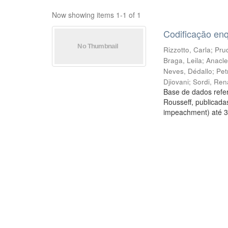
Now showing items 1-1 of 1
Codificação en
Rizzotto, Carla
;
Prud
Braga, Leila
;
Anacle
Neves, Dédallo
;
Pet
Djiovani
;
Sordi, Ren
Base de dados refer
Rousseff, publicada
impeachment) até 3