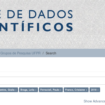
E DE DADOS
NTÍFICOS
Grupos de Pesquisa UFPR
Search
ontes, Giulia ×
Braga, Leila ×
Ferracioli, Paulo ×
Franco, Crislaine ×
2018 ×
Show Advanced