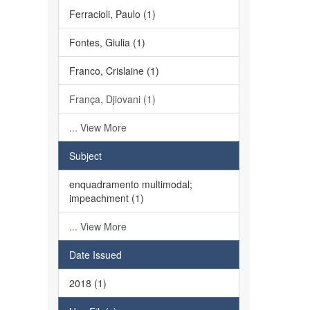
Ferracioli, Paulo (1)
Fontes, Giulia (1)
Franco, Crislaine (1)
França, Djiovani (1)
... View More
Subject
enquadramento multimodal;
impeachment (1)
... View More
Date Issued
2018 (1)