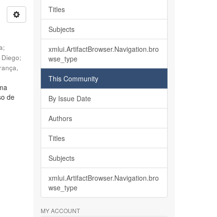
Titles
Subjects
ia
;
xmlui.ArtifactBrowser.Navigation.bro
, Diego
;
wse_type
rança,
This Community
lma
so de
By Issue Date
Authors
Titles
Subjects
xmlui.ArtifactBrowser.Navigation.bro
wse_type
MY ACCOUNT