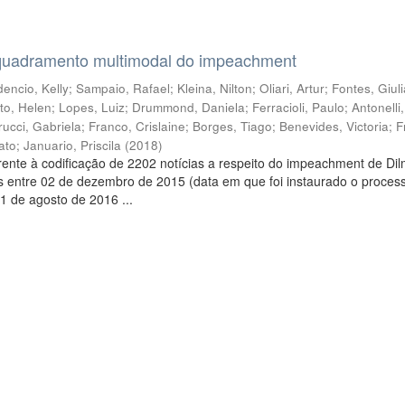
quadramento multimodal do impeachment
encio, Kelly
;
Sampaio, Rafael
;
Kleina, Nilton
;
Oliari, Artur
;
Fontes, Giul
to, Helen
;
Lopes, Luiz
;
Drummond, Daniela
;
Ferracioli, Paulo
;
Antonelli
rucci, Gabriela
;
Franco, Crislaine
;
Borges, Tiago
;
Benevides, Victoria
;
F
ato
;
Januario, Priscila
(
2018
)
ente à codificação de 2202 notícias a respeito do impeachment de Di
s entre 02 de dezembro de 2015 (data em que foi instaurado o proces
1 de agosto de 2016 ...