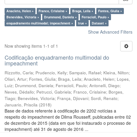
Anacleto, Helen ×
Franco, Crislaine ×
Braga, Leila ×
Fontes, Giulia ×
Benevides, Victoria ×
Drummond, Daniela ×
Ferracioli, Paulo ×
enquadramento multimodal; impeachment ×
true ×
Dataset ×
Show Advanced Filters
Now showing items 1-1 of 1
Codificação enquadramento multimodal do
impeachment
Rizzotto, Carla
;
Prudencio, Kelly
;
Sampaio, Rafael
;
Kleina, Nilton
;
Oliari, Artur
;
Fontes, Giulia
;
Braga, Leila
;
Anacleto, Helen
;
Lopes,
Luiz
;
Drummond, Daniela
;
Ferracioli, Paulo
;
Antonelli, Diego
;
Neves, Dédallo
;
Petrucci, Gabriela
;
Franco, Crislaine
;
Borges,
Tiago
;
Benevides, Victoria
;
França, Djiovani
;
Sordi, Renato
;
Januario, Priscila
(
2018
)
Base de dados referente à codificação de 2202 notícias a
respeito do impeachment de Dilma Rousseff, publicadas entre 02
de dezembro de 2015 (data em que foi instaurado o processo de
impeachment) até 31 de agosto de 2016 ...