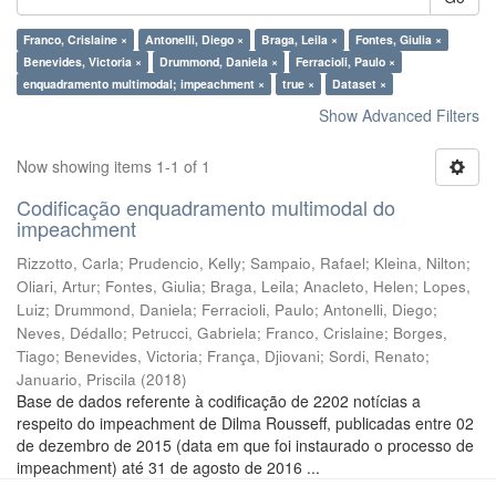
Franco, Crislaine ×
Antonelli, Diego ×
Braga, Leila ×
Fontes, Giulia ×
Benevides, Victoria ×
Drummond, Daniela ×
Ferracioli, Paulo ×
enquadramento multimodal; impeachment ×
true ×
Dataset ×
Show Advanced Filters
Now showing items 1-1 of 1
Codificação enquadramento multimodal do
impeachment
Rizzotto, Carla
;
Prudencio, Kelly
;
Sampaio, Rafael
;
Kleina, Nilton
;
Oliari, Artur
;
Fontes, Giulia
;
Braga, Leila
;
Anacleto, Helen
;
Lopes,
Luiz
;
Drummond, Daniela
;
Ferracioli, Paulo
;
Antonelli, Diego
;
Neves, Dédallo
;
Petrucci, Gabriela
;
Franco, Crislaine
;
Borges,
Tiago
;
Benevides, Victoria
;
França, Djiovani
;
Sordi, Renato
;
Januario, Priscila
(
2018
)
Base de dados referente à codificação de 2202 notícias a
respeito do impeachment de Dilma Rousseff, publicadas entre 02
de dezembro de 2015 (data em que foi instaurado o processo de
impeachment) até 31 de agosto de 2016 ...