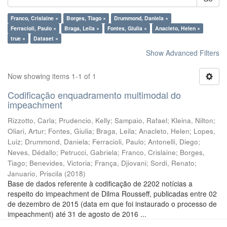
Franco, Crislaine ×
Borges, Tiago ×
Drummond, Daniela ×
Ferracioli, Paulo ×
Braga, Leila ×
Fontes, Giulia ×
Anacleto, Helen ×
true ×
Dataset ×
Show Advanced Filters
Now showing items 1-1 of 1
Codificação enquadramento multimodal do
impeachment
Rizzotto, Carla
;
Prudencio, Kelly
;
Sampaio, Rafael
;
Kleina, Nilton
;
Oliari, Artur
;
Fontes, Giulia
;
Braga, Leila
;
Anacleto, Helen
;
Lopes,
Luiz
;
Drummond, Daniela
;
Ferracioli, Paulo
;
Antonelli, Diego
;
Neves, Dédallo
;
Petrucci, Gabriela
;
Franco, Crislaine
;
Borges,
Tiago
;
Benevides, Victoria
;
França, Djiovani
;
Sordi, Renato
;
Januario, Priscila
(
2018
)
Base de dados referente à codificação de 2202 notícias a
respeito do impeachment de Dilma Rousseff, publicadas entre 02
de dezembro de 2015 (data em que foi instaurado o processo de
impeachment) até 31 de agosto de 2016 ...