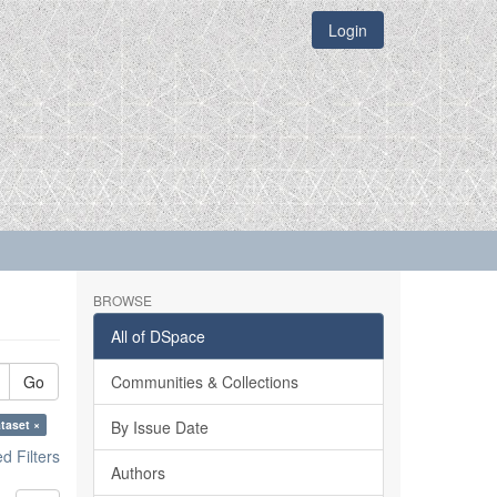
Login
BROWSE
All of DSpace
Go
Communities & Collections
taset ×
By Issue Date
 Filters
Authors