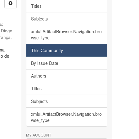
Titles
Subjects
ia
;
, Diego
;
xmlui.ArtifactBrowser.Navigation.bro
rança,
wse_type
lma
This Community
so de
By Issue Date
Authors
Titles
Subjects
xmlui.ArtifactBrowser.Navigation.bro
wse_type
MY ACCOUNT