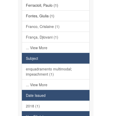
Ferracioli, Paulo (1)
Fontes, Giulia (1)
Franco, Crislaine (1)
França, Djiovani (1)
... View More
Subject
enquadramento multimodal;
impeachment (1)
... View More
Date Issued
2018 (1)