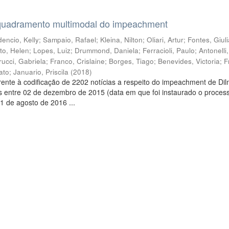
quadramento multimodal do impeachment
encio, Kelly
;
Sampaio, Rafael
;
Kleina, Nilton
;
Oliari, Artur
;
Fontes, Giul
to, Helen
;
Lopes, Luiz
;
Drummond, Daniela
;
Ferracioli, Paulo
;
Antonelli
rucci, Gabriela
;
Franco, Crislaine
;
Borges, Tiago
;
Benevides, Victoria
;
F
ato
;
Januario, Priscila
(
2018
)
ente à codificação de 2202 notícias a respeito do impeachment de Di
s entre 02 de dezembro de 2015 (data em que foi instaurado o proces
1 de agosto de 2016 ...