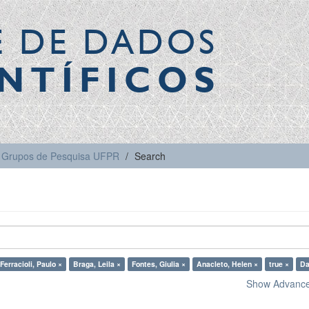
E DE DADOS
NTÍFICOS
Grupos de Pesquisa UFPR
Search
Ferracioli, Paulo ×
Braga, Leila ×
Fontes, Giulia ×
Anacleto, Helen ×
true ×
Da
Show Advanced