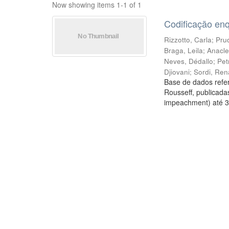
Now showing items 1-1 of 1
Codificação en
Rizzotto, Carla
;
Prud
Braga, Leila
;
Anacle
Neves, Dédallo
;
Pet
Djiovani
;
Sordi, Ren
Base de dados refer
Rousseff, publicada
impeachment) até 3