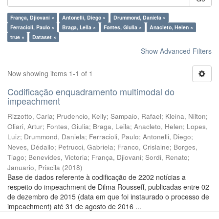
França, Djiovani ×
Antonelli, Diego ×
Drummond, Daniela ×
Ferracioli, Paulo ×
Braga, Leila ×
Fontes, Giulia ×
Anacleto, Helen ×
true ×
Dataset ×
Show Advanced Filters
Now showing items 1-1 of 1
Codificação enquadramento multimodal do
impeachment
Rizzotto, Carla
;
Prudencio, Kelly
;
Sampaio, Rafael
;
Kleina, Nilton
;
Oliari, Artur
;
Fontes, Giulia
;
Braga, Leila
;
Anacleto, Helen
;
Lopes,
Luiz
;
Drummond, Daniela
;
Ferracioli, Paulo
;
Antonelli, Diego
;
Neves, Dédallo
;
Petrucci, Gabriela
;
Franco, Crislaine
;
Borges,
Tiago
;
Benevides, Victoria
;
França, Djiovani
;
Sordi, Renato
;
Januario, Priscila
(
2018
)
Base de dados referente à codificação de 2202 notícias a
respeito do impeachment de Dilma Rousseff, publicadas entre 02
de dezembro de 2015 (data em que foi instaurado o processo de
impeachment) até 31 de agosto de 2016 ...