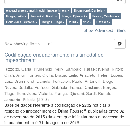
enquadramento multimodal; impeachment ×
Drummond, Daniela ×
Braga, Leila ×
Ferracioli, Paulo ×
França, Djiovani ×
Franco, Crislaine ×
Benevides, Victoria ×
Borges, Tiago ×
2018 ×
true ×
Dataset ×
Show Advanced Filters
Now showing items 1-1 of 1
Codificação enquadramento multimodal do
impeachment
Rizzotto, Carla
;
Prudencio, Kelly
;
Sampaio, Rafael
;
Kleina, Nilton
;
Oliari, Artur
;
Fontes, Giulia
;
Braga, Leila
;
Anacleto, Helen
;
Lopes,
Luiz
;
Drummond, Daniela
;
Ferracioli, Paulo
;
Antonelli, Diego
;
Neves, Dédallo
;
Petrucci, Gabriela
;
Franco, Crislaine
;
Borges,
Tiago
;
Benevides, Victoria
;
França, Djiovani
;
Sordi, Renato
;
Januario, Priscila
(
2018
)
Base de dados referente à codificação de 2202 notícias a
respeito do impeachment de Dilma Rousseff, publicadas entre 02
de dezembro de 2015 (data em que foi instaurado o processo de
impeachment) até 31 de agosto de 2016 ...