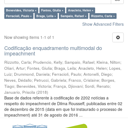
Benevides, Victoria ×
Fontes, Giulia ×
Anacleto, Helen ×
Ferracioli, Paulo ×
Braga, Leila ×
Sampaio, Rafael ×
Rizzotto, Carla ×
Show Advanced Filters
Now showing items 1-1 of 1
Codificação enquadramento multimodal do
impeachment
Rizzotto, Carla
;
Prudencio, Kelly
;
Sampaio, Rafael
;
Kleina, Nilton
;
Oliari, Artur
;
Fontes, Giulia
;
Braga, Leila
;
Anacleto, Helen
;
Lopes,
Luiz
;
Drummond, Daniela
;
Ferracioli, Paulo
;
Antonelli, Diego
;
Neves, Dédallo
;
Petrucci, Gabriela
;
Franco, Crislaine
;
Borges,
Tiago
;
Benevides, Victoria
;
França, Djiovani
;
Sordi, Renato
;
Januario, Priscila
(
2018
)
Base de dados referente à codificação de 2202 notícias a
respeito do impeachment de Dilma Rousseff, publicadas entre 02
de dezembro de 2015 (data em que foi instaurado o processo de
impeachment) até 31 de agosto de 2016 ...