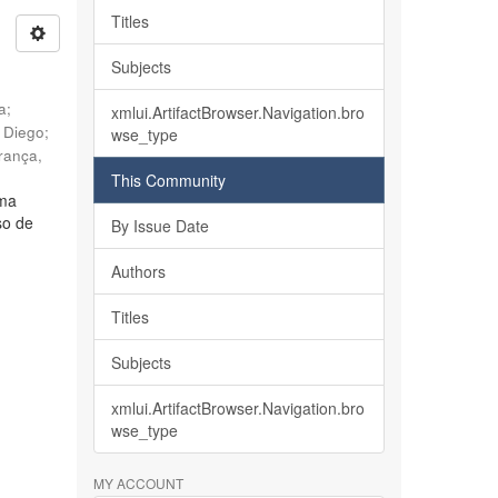
Titles
Subjects
ia
;
xmlui.ArtifactBrowser.Navigation.bro
, Diego
;
wse_type
rança,
This Community
lma
so de
By Issue Date
Authors
Titles
Subjects
xmlui.ArtifactBrowser.Navigation.bro
wse_type
MY ACCOUNT