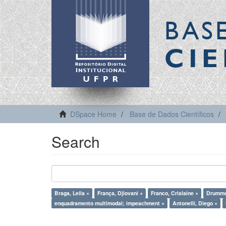
BAS
CIE
DSpace Home
Base de Dados Científicos
Search
Braga, Leila ×
França, Djiovani ×
Franco, Crislaine ×
Drummo
enquadramento multimodal; impeachment ×
Antonelli, Diego ×