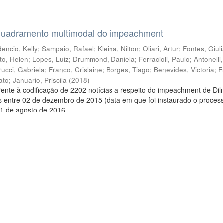
quadramento multimodal do impeachment
encio, Kelly
;
Sampaio, Rafael
;
Kleina, Nilton
;
Oliari, Artur
;
Fontes, Giul
to, Helen
;
Lopes, Luiz
;
Drummond, Daniela
;
Ferracioli, Paulo
;
Antonelli
rucci, Gabriela
;
Franco, Crislaine
;
Borges, Tiago
;
Benevides, Victoria
;
F
ato
;
Januario, Priscila
(
2018
)
ente à codificação de 2202 notícias a respeito do impeachment de Di
s entre 02 de dezembro de 2015 (data em que foi instaurado o proces
1 de agosto de 2016 ...