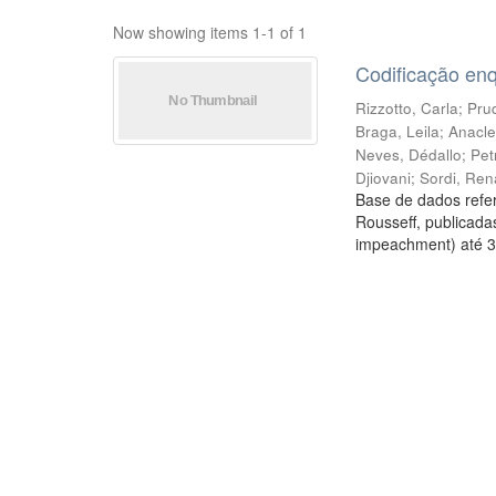
Now showing items 1-1 of 1
Codificação en
Rizzotto, Carla
;
Prud
Braga, Leila
;
Anacle
Neves, Dédallo
;
Pet
Djiovani
;
Sordi, Ren
Base de dados refer
Rousseff, publicada
impeachment) até 3