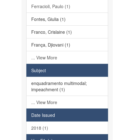
Ferracioli, Paulo (1)
Fontes, Giulia (1)
Franco, Crislaine (1)
França, Djiovani (1)
... View More
Subject
enquadramento multimodal;
impeachment (1)
... View More
Date Issued
2018 (1)