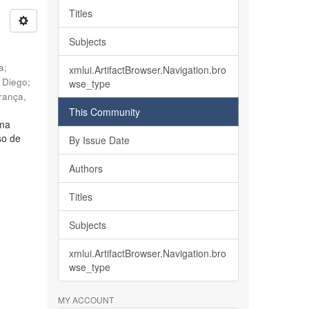
Titles
Subjects
ia
;
xmlui.ArtifactBrowser.Navigation.bro
, Diego
;
wse_type
rança,
This Community
lma
so de
By Issue Date
Authors
Titles
Subjects
xmlui.ArtifactBrowser.Navigation.bro
wse_type
MY ACCOUNT