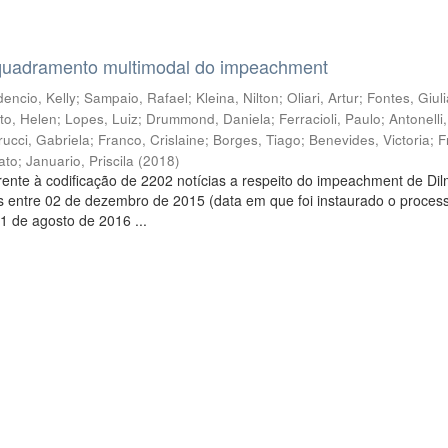
quadramento multimodal do impeachment
encio, Kelly
;
Sampaio, Rafael
;
Kleina, Nilton
;
Oliari, Artur
;
Fontes, Giul
to, Helen
;
Lopes, Luiz
;
Drummond, Daniela
;
Ferracioli, Paulo
;
Antonelli
rucci, Gabriela
;
Franco, Crislaine
;
Borges, Tiago
;
Benevides, Victoria
;
F
ato
;
Januario, Priscila
(
2018
)
ente à codificação de 2202 notícias a respeito do impeachment de Di
s entre 02 de dezembro de 2015 (data em que foi instaurado o proces
1 de agosto de 2016 ...