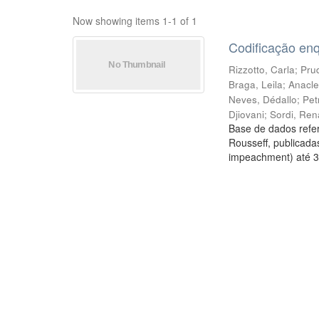
Now showing items 1-1 of 1
Codificação en
Rizzotto, Carla
;
Prud
Braga, Leila
;
Anacle
Neves, Dédallo
;
Pet
Djiovani
;
Sordi, Ren
Base de dados refer
Rousseff, publicada
impeachment) até 3