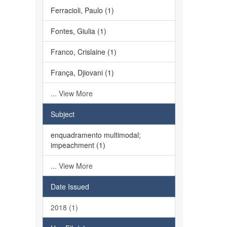
Ferracioli, Paulo (1)
Fontes, Giulia (1)
Franco, Crislaine (1)
França, Djiovani (1)
... View More
Subject
enquadramento multimodal;
impeachment (1)
... View More
Date Issued
2018 (1)