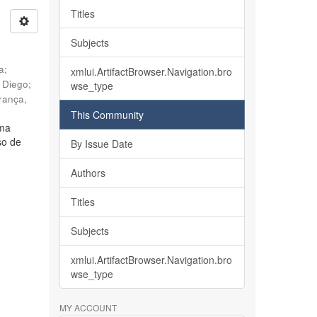
Titles
Subjects
ia
;
xmlui.ArtifactBrowser.Navigation.bro
, Diego
;
wse_type
rança,
This Community
lma
so de
By Issue Date
Authors
Titles
Subjects
xmlui.ArtifactBrowser.Navigation.bro
wse_type
MY ACCOUNT