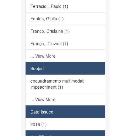
Ferracioli, Paulo (1)
Fontes, Giulia (1)
Franco, Crislaine (1)
França, Djiovani (1)
... View More
Subject
enquadramento multimodal;
impeachment (1)
... View More
Date Issued
2018 (1)