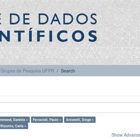
E DE DADOS
NTÍFICOS
Grupos de Pesquisa UFPR
Search
mmond, Daniela ×
Ferracioli, Paulo ×
Antonelli, Diego ×
Rizzotto, Carla ×
Show Advanced