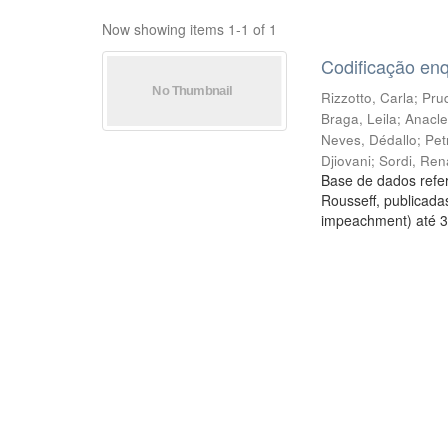
Now showing items 1-1 of 1
Codificação en
Rizzotto, Carla
;
Prud
Braga, Leila
;
Anacle
Neves, Dédallo
;
Pet
Djiovani
;
Sordi, Ren
Base de dados refer
Rousseff, publicada
impeachment) até 3