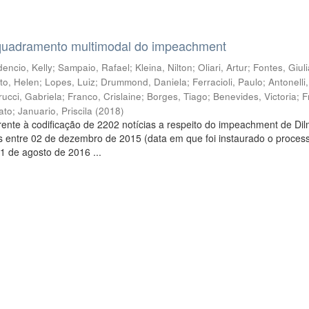
quadramento multimodal do impeachment
encio, Kelly
;
Sampaio, Rafael
;
Kleina, Nilton
;
Oliari, Artur
;
Fontes, Giul
to, Helen
;
Lopes, Luiz
;
Drummond, Daniela
;
Ferracioli, Paulo
;
Antonelli
rucci, Gabriela
;
Franco, Crislaine
;
Borges, Tiago
;
Benevides, Victoria
;
F
ato
;
Januario, Priscila
(
2018
)
ente à codificação de 2202 notícias a respeito do impeachment de Di
s entre 02 de dezembro de 2015 (data em que foi instaurado o proces
1 de agosto de 2016 ...