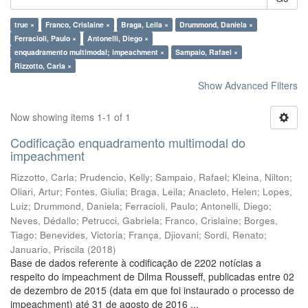
true ×
Franco, Crislaine ×
Braga, Leila ×
Drummond, Daniela ×
Ferracioli, Paulo ×
Antonelli, Diego ×
enquadramento multimodal; impeachment ×
Sampaio, Rafael ×
Rizzotto, Carla ×
Show Advanced Filters
Now showing items 1-1 of 1
Codificação enquadramento multimodal do
impeachment
Rizzotto, Carla
;
Prudencio, Kelly
;
Sampaio, Rafael
;
Kleina, Nilton
;
Oliari, Artur
;
Fontes, Giulia
;
Braga, Leila
;
Anacleto, Helen
;
Lopes,
Luiz
;
Drummond, Daniela
;
Ferracioli, Paulo
;
Antonelli, Diego
;
Neves, Dédallo
;
Petrucci, Gabriela
;
Franco, Crislaine
;
Borges,
Tiago
;
Benevides, Victoria
;
França, Djiovani
;
Sordi, Renato
;
Januario, Priscila
(
2018
)
Base de dados referente à codificação de 2202 notícias a
respeito do impeachment de Dilma Rousseff, publicadas entre 02
de dezembro de 2015 (data em que foi instaurado o processo de
impeachment) até 31 de agosto de 2016 ...