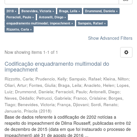
2018 ×
Benevides, Victoria ×
Braga, Leila ×
Drummond, Daniela ×
Ferracioli, Paulo ×
Antonelli, Diego ×
enquadramento multimodal; impeachment ×
Sampaio, Rafael ×
Rizzotto, Carla ×
Show Advanced Filters
Now showing items 1-1 of 1
Codificação enquadramento multimodal do
impeachment
Rizzotto, Carla
;
Prudencio, Kelly
;
Sampaio, Rafael
;
Kleina, Nilton
;
Oliari, Artur
;
Fontes, Giulia
;
Braga, Leila
;
Anacleto, Helen
;
Lopes,
Luiz
;
Drummond, Daniela
;
Ferracioli, Paulo
;
Antonelli, Diego
;
Neves, Dédallo
;
Petrucci, Gabriela
;
Franco, Crislaine
;
Borges,
Tiago
;
Benevides, Victoria
;
França, Djiovani
;
Sordi, Renato
;
Januario, Priscila
(
2018
)
Base de dados referente à codificação de 2202 notícias a
respeito do impeachment de Dilma Rousseff, publicadas entre 02
de dezembro de 2015 (data em que foi instaurado o processo de
impeachment) até 31 de agosto de 2016 ...