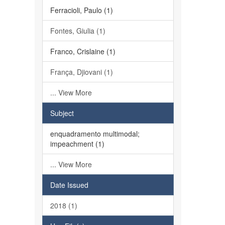
Ferracioli, Paulo (1)
Fontes, Giulia (1)
Franco, Crislaine (1)
França, Djiovani (1)
... View More
Subject
enquadramento multimodal;
impeachment (1)
... View More
Date Issued
2018 (1)