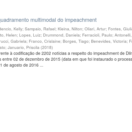
quadramento multimodal do impeachment
encio, Kelly
;
Sampaio, Rafael
;
Kleina, Nilton
;
Oliari, Artur
;
Fontes, Giul
to, Helen
;
Lopes, Luiz
;
Drummond, Daniela
;
Ferracioli, Paulo
;
Antonelli
rucci, Gabriela
;
Franco, Crislaine
;
Borges, Tiago
;
Benevides, Victoria
;
F
ato
;
Januario, Priscila
(
2018
)
ente à codificação de 2202 notícias a respeito do impeachment de Di
s entre 02 de dezembro de 2015 (data em que foi instaurado o proces
1 de agosto de 2016 ...