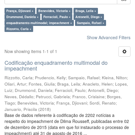
França, Djiovani ×
Benevides, Victoria ×
Braga, Leila ×
Drummond, Daniela ×
Ferracioli, Paulo ×
Antonelli, Diego ×
enquadramento multimodal; impeachment ×
Sampaio, Rafael ×
Rizzotto, Carla ×
Show Advanced Filters
Now showing items 1-1 of 1
Codificação enquadramento multimodal do
impeachment
Rizzotto, Carla
;
Prudencio, Kelly
;
Sampaio, Rafael
;
Kleina, Nilton
;
Oliari, Artur
;
Fontes, Giulia
;
Braga, Leila
;
Anacleto, Helen
;
Lopes,
Luiz
;
Drummond, Daniela
;
Ferracioli, Paulo
;
Antonelli, Diego
;
Neves, Dédallo
;
Petrucci, Gabriela
;
Franco, Crislaine
;
Borges,
Tiago
;
Benevides, Victoria
;
França, Djiovani
;
Sordi, Renato
;
Januario, Priscila
(
2018
)
Base de dados referente à codificação de 2202 notícias a
respeito do impeachment de Dilma Rousseff, publicadas entre 02
de dezembro de 2015 (data em que foi instaurado o processo de
impeachment) até 31 de agosto de 2016 ...