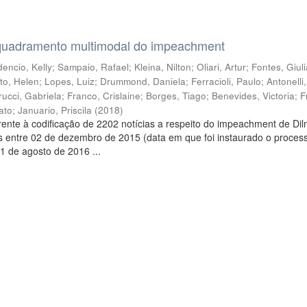
quadramento multimodal do impeachment
encio, Kelly
;
Sampaio, Rafael
;
Kleina, Nilton
;
Oliari, Artur
;
Fontes, Giul
to, Helen
;
Lopes, Luiz
;
Drummond, Daniela
;
Ferracioli, Paulo
;
Antonelli
rucci, Gabriela
;
Franco, Crislaine
;
Borges, Tiago
;
Benevides, Victoria
;
F
ato
;
Januario, Priscila
(
2018
)
ente à codificação de 2202 notícias a respeito do impeachment de Di
s entre 02 de dezembro de 2015 (data em que foi instaurado o proces
1 de agosto de 2016 ...