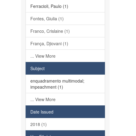
Ferracioli, Paulo (1)
Fontes, Giulia (1)
Franco, Crislaine (1)
França, Djiovani (1)
... View More
Subject
enquadramento multimodal;
impeachment (1)
... View More
Date Issued
2018 (1)