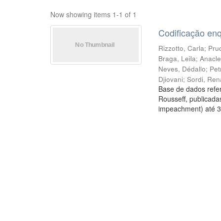
Now showing items 1-1 of 1
Codificação en
Rizzotto, Carla
;
Prud
Braga, Leila
;
Anacle
Neves, Dédallo
;
Pet
Djiovani
;
Sordi, Ren
Base de dados refer
Rousseff, publicada
impeachment) até 3