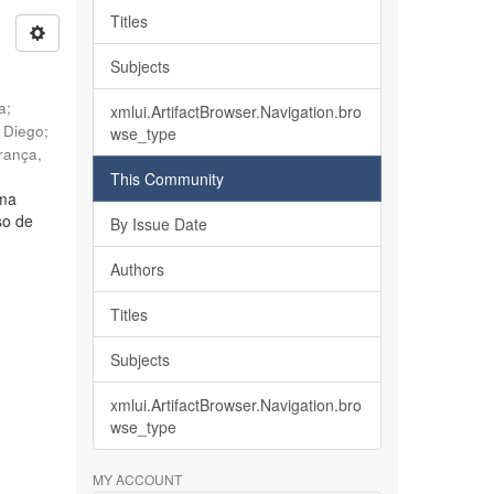
Titles
Subjects
ia
;
xmlui.ArtifactBrowser.Navigation.bro
, Diego
;
wse_type
rança,
This Community
lma
so de
By Issue Date
Authors
Titles
Subjects
xmlui.ArtifactBrowser.Navigation.bro
wse_type
MY ACCOUNT