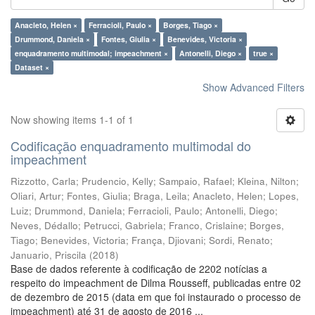
Anacleto, Helen ×
Ferracioli, Paulo ×
Borges, Tiago ×
Drummond, Daniela ×
Fontes, Giulia ×
Benevides, Victoria ×
enquadramento multimodal; impeachment ×
Antonelli, Diego ×
true ×
Dataset ×
Show Advanced Filters
Now showing items 1-1 of 1
Codificação enquadramento multimodal do
impeachment
Rizzotto, Carla
;
Prudencio, Kelly
;
Sampaio, Rafael
;
Kleina, Nilton
;
Oliari, Artur
;
Fontes, Giulia
;
Braga, Leila
;
Anacleto, Helen
;
Lopes,
Luiz
;
Drummond, Daniela
;
Ferracioli, Paulo
;
Antonelli, Diego
;
Neves, Dédallo
;
Petrucci, Gabriela
;
Franco, Crislaine
;
Borges,
Tiago
;
Benevides, Victoria
;
França, Djiovani
;
Sordi, Renato
;
Januario, Priscila
(
2018
)
Base de dados referente à codificação de 2202 notícias a
respeito do impeachment de Dilma Rousseff, publicadas entre 02
de dezembro de 2015 (data em que foi instaurado o processo de
impeachment) até 31 de agosto de 2016 ...