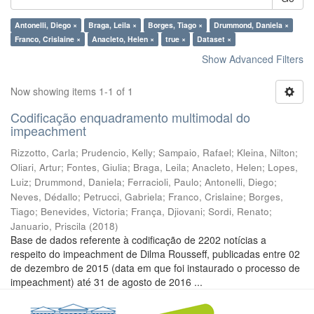
Antonelli, Diego ×
Braga, Leila ×
Borges, Tiago ×
Drummond, Daniela ×
Franco, Crislaine ×
Anacleto, Helen ×
true ×
Dataset ×
Show Advanced Filters
Now showing items 1-1 of 1
Codificação enquadramento multimodal do
impeachment
Rizzotto, Carla
;
Prudencio, Kelly
;
Sampaio, Rafael
;
Kleina, Nilton
;
Oliari, Artur
;
Fontes, Giulia
;
Braga, Leila
;
Anacleto, Helen
;
Lopes,
Luiz
;
Drummond, Daniela
;
Ferracioli, Paulo
;
Antonelli, Diego
;
Neves, Dédallo
;
Petrucci, Gabriela
;
Franco, Crislaine
;
Borges,
Tiago
;
Benevides, Victoria
;
França, Djiovani
;
Sordi, Renato
;
Januario, Priscila
(
2018
)
Base de dados referente à codificação de 2202 notícias a
respeito do impeachment de Dilma Rousseff, publicadas entre 02
de dezembro de 2015 (data em que foi instaurado o processo de
impeachment) até 31 de agosto de 2016 ...