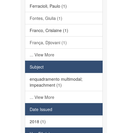
Ferracioli, Paulo (1)
Fontes, Giulia (1)
Franco, Crislaine (1)
França, Djiovani (1)
... View More
Subject
enquadramento multimodal;
impeachment (1)
... View More
Date Issued
2018 (1)