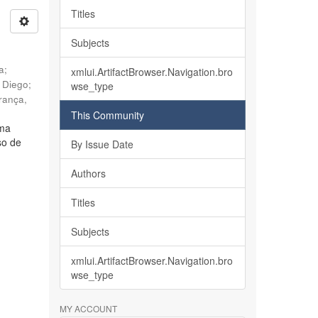
Titles
Subjects
ia
;
xmlui.ArtifactBrowser.Navigation.bro
, Diego
;
wse_type
rança,
This Community
lma
so de
By Issue Date
Authors
Titles
Subjects
xmlui.ArtifactBrowser.Navigation.bro
wse_type
MY ACCOUNT