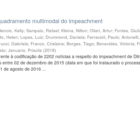
quadramento multimodal do impeachment
encio, Kelly
;
Sampaio, Rafael
;
Kleina, Nilton
;
Oliari, Artur
;
Fontes, Giul
to, Helen
;
Lopes, Luiz
;
Drummond, Daniela
;
Ferracioli, Paulo
;
Antonelli
rucci, Gabriela
;
Franco, Crislaine
;
Borges, Tiago
;
Benevides, Victoria
;
F
ato
;
Januario, Priscila
(
2018
)
ente à codificação de 2202 notícias a respeito do impeachment de Di
s entre 02 de dezembro de 2015 (data em que foi instaurado o proces
1 de agosto de 2016 ...