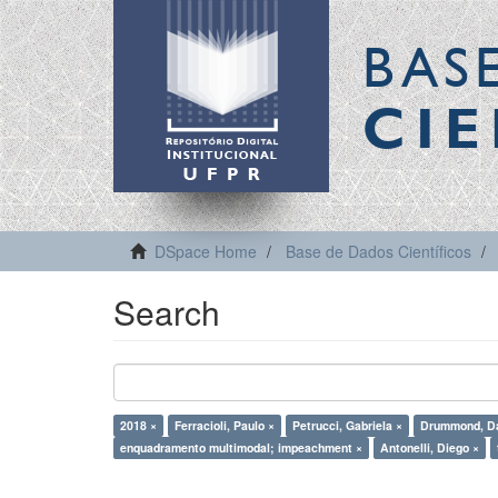
BAS
CIE
DSpace Home
Base de Dados Científicos
Search
2018 ×
Ferracioli, Paulo ×
Petrucci, Gabriela ×
Drummond, Da
enquadramento multimodal; impeachment ×
Antonelli, Diego ×