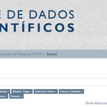
E DE DADOS
NTÍFICOS
Grupos de Pesquisa UFPR
Search
niela ×
Borges, Tiago ×
Anacleto, Helen ×
Franco, Crislaine ×
true ×
Dataset ×
Show Advanced