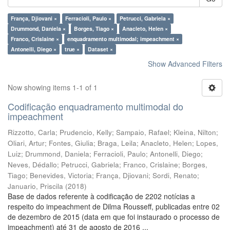
França, Djiovani ×
Ferracioli, Paulo ×
Petrucci, Gabriela ×
Drummond, Daniela ×
Borges, Tiago ×
Anacleto, Helen ×
Franco, Crislaine ×
enquadramento multimodal; impeachment ×
Antonelli, Diego ×
true ×
Dataset ×
Show Advanced Filters
Now showing items 1-1 of 1
Codificação enquadramento multimodal do
impeachment
Rizzotto, Carla
;
Prudencio, Kelly
;
Sampaio, Rafael
;
Kleina, Nilton
;
Oliari, Artur
;
Fontes, Giulia
;
Braga, Leila
;
Anacleto, Helen
;
Lopes,
Luiz
;
Drummond, Daniela
;
Ferracioli, Paulo
;
Antonelli, Diego
;
Neves, Dédallo
;
Petrucci, Gabriela
;
Franco, Crislaine
;
Borges,
Tiago
;
Benevides, Victoria
;
França, Djiovani
;
Sordi, Renato
;
Januario, Priscila
(
2018
)
Base de dados referente à codificação de 2202 notícias a
respeito do impeachment de Dilma Rousseff, publicadas entre 02
de dezembro de 2015 (data em que foi instaurado o processo de
impeachment) até 31 de agosto de 2016 ...