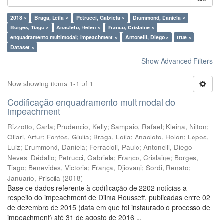
2018 ×
Braga, Leila ×
Petrucci, Gabriela ×
Drummond, Daniela ×
Borges, Tiago ×
Anacleto, Helen ×
Franco, Crislaine ×
enquadramento multimodal; impeachment ×
Antonelli, Diego ×
true ×
Dataset ×
Show Advanced Filters
Now showing items 1-1 of 1
Codificação enquadramento multimodal do
impeachment
Rizzotto, Carla
;
Prudencio, Kelly
;
Sampaio, Rafael
;
Kleina, Nilton
;
Oliari, Artur
;
Fontes, Giulia
;
Braga, Leila
;
Anacleto, Helen
;
Lopes,
Luiz
;
Drummond, Daniela
;
Ferracioli, Paulo
;
Antonelli, Diego
;
Neves, Dédallo
;
Petrucci, Gabriela
;
Franco, Crislaine
;
Borges,
Tiago
;
Benevides, Victoria
;
França, Djiovani
;
Sordi, Renato
;
Januario, Priscila
(
2018
)
Base de dados referente à codificação de 2202 notícias a
respeito do impeachment de Dilma Rousseff, publicadas entre 02
de dezembro de 2015 (data em que foi instaurado o processo de
impeachment) até 31 de agosto de 2016 ...