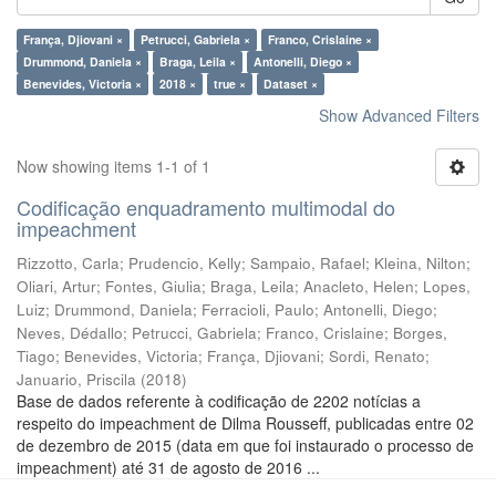
França, Djiovani ×
Petrucci, Gabriela ×
Franco, Crislaine ×
Drummond, Daniela ×
Braga, Leila ×
Antonelli, Diego ×
Benevides, Victoria ×
2018 ×
true ×
Dataset ×
Show Advanced Filters
Now showing items 1-1 of 1
Codificação enquadramento multimodal do
impeachment
Rizzotto, Carla
;
Prudencio, Kelly
;
Sampaio, Rafael
;
Kleina, Nilton
;
Oliari, Artur
;
Fontes, Giulia
;
Braga, Leila
;
Anacleto, Helen
;
Lopes,
Luiz
;
Drummond, Daniela
;
Ferracioli, Paulo
;
Antonelli, Diego
;
Neves, Dédallo
;
Petrucci, Gabriela
;
Franco, Crislaine
;
Borges,
Tiago
;
Benevides, Victoria
;
França, Djiovani
;
Sordi, Renato
;
Januario, Priscila
(
2018
)
Base de dados referente à codificação de 2202 notícias a
respeito do impeachment de Dilma Rousseff, publicadas entre 02
de dezembro de 2015 (data em que foi instaurado o processo de
impeachment) até 31 de agosto de 2016 ...