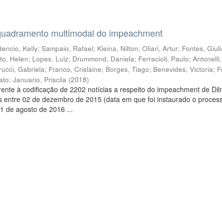
quadramento multimodal do impeachment
encio, Kelly
;
Sampaio, Rafael
;
Kleina, Nilton
;
Oliari, Artur
;
Fontes, Giul
to, Helen
;
Lopes, Luiz
;
Drummond, Daniela
;
Ferracioli, Paulo
;
Antonelli
rucci, Gabriela
;
Franco, Crislaine
;
Borges, Tiago
;
Benevides, Victoria
;
F
ato
;
Januario, Priscila
(
2018
)
ente à codificação de 2202 notícias a respeito do impeachment de Di
s entre 02 de dezembro de 2015 (data em que foi instaurado o proces
1 de agosto de 2016 ...