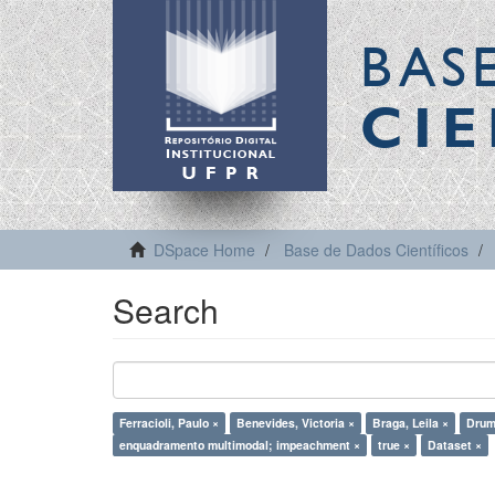
BAS
CIE
DSpace Home
Base de Dados Científicos
Search
Ferracioli, Paulo ×
Benevides, Victoria ×
Braga, Leila ×
Drum
enquadramento multimodal; impeachment ×
true ×
Dataset ×