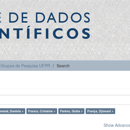
E DE DADOS
NTÍFICOS
Grupos de Pesquisa UFPR
Search
mond, Daniela ×
Franco, Crislaine ×
Fontes, Giulia ×
França, Djiovani ×
Show Advanced