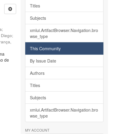
Titles
Subjects
ia
;
xmlui.ArtifactBrowser.Navigation.bro
, Diego
;
wse_type
rança,
This Community
lma
so de
By Issue Date
Authors
Titles
Subjects
xmlui.ArtifactBrowser.Navigation.bro
wse_type
MY ACCOUNT