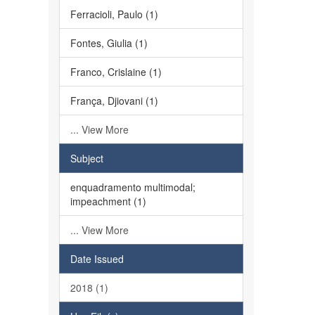
Ferracioli, Paulo (1)
Fontes, Giulia (1)
Franco, Crislaine (1)
França, Djiovani (1)
... View More
Subject
enquadramento multimodal;
impeachment (1)
... View More
Date Issued
2018 (1)