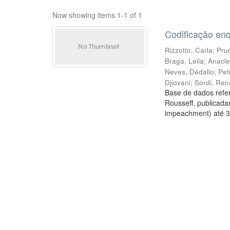
Now showing items 1-1 of 1
Codificação en
Rizzotto, Carla
;
Prud
Braga, Leila
;
Anacle
Neves, Dédallo
;
Pet
Djiovani
;
Sordi, Ren
Base de dados refer
Rousseff, publicada
impeachment) até 3