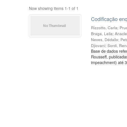
Now showing items 1-1 of 1
Codificação en
Rizzotto, Carla
;
Prud
Braga, Leila
;
Anacle
Neves, Dédallo
;
Pet
Djiovani
;
Sordi, Ren
Base de dados refer
Rousseff, publicada
impeachment) até 3