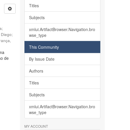
Titles
Subjects
ia
;
xmlui.ArtifactBrowser.Navigation.bro
, Diego
;
wse_type
rança,
This Community
lma
so de
By Issue Date
Authors
Titles
Subjects
xmlui.ArtifactBrowser.Navigation.bro
wse_type
MY ACCOUNT