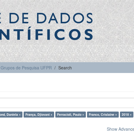
E DE DADOS
NTÍFICOS
Grupos de Pesquisa UFPR
Search
nd, Daniela ×
França, Djiovani ×
Ferracioli, Paulo ×
Franco, Crislaine ×
2018 ×
Show Advanced