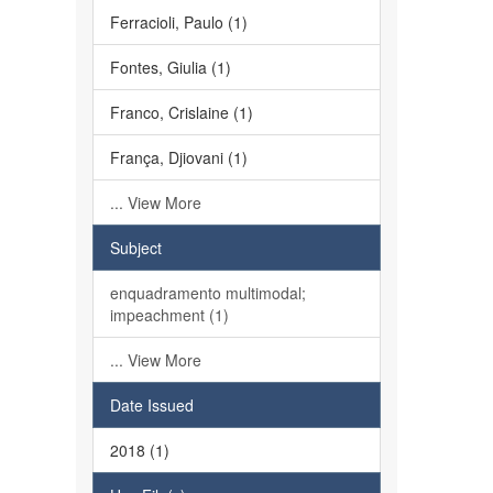
Ferracioli, Paulo (1)
Fontes, Giulia (1)
Franco, Crislaine (1)
França, Djiovani (1)
... View More
Subject
enquadramento multimodal;
impeachment (1)
... View More
Date Issued
2018 (1)