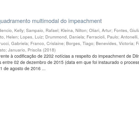
quadramento multimodal do impeachment
encio, Kelly
;
Sampaio, Rafael
;
Kleina, Nilton
;
Oliari, Artur
;
Fontes, Giul
to, Helen
;
Lopes, Luiz
;
Drummond, Daniela
;
Ferracioli, Paulo
;
Antonelli
rucci, Gabriela
;
Franco, Crislaine
;
Borges, Tiago
;
Benevides, Victoria
;
F
ato
;
Januario, Priscila
(
2018
)
ente à codificação de 2202 notícias a respeito do impeachment de Di
s entre 02 de dezembro de 2015 (data em que foi instaurado o proces
1 de agosto de 2016 ...