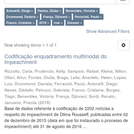
Antonelli, Diego ×
Fontes, Giulia ×
Benevides, Victoria ×
Drummond, Daniela ×
França, Djiovani ×
Ferracioli, Paulo ×
Franco, Crislaine ×
2018 ×
true ×
Dataset ×
Show Advanced Filters
Now showing items 1-1 of 1
Codificação enquadramento multimodal do
impeachment
Rizzotto, Carla
;
Prudencio, Kelly
;
Sampaio, Rafael
;
Kleina, Nilton
;
Oliari, Artur
;
Fontes, Giulia
;
Braga, Leila
;
Anacleto, Helen
;
Lopes,
Luiz
;
Drummond, Daniela
;
Ferracioli, Paulo
;
Antonelli, Diego
;
Neves, Dédallo
;
Petrucci, Gabriela
;
Franco, Crislaine
;
Borges,
Tiago
;
Benevides, Victoria
;
França, Djiovani
;
Sordi, Renato
;
Januario, Priscila
(
2018
)
Base de dados referente à codificação de 2202 notícias a
respeito do impeachment de Dilma Rousseff, publicadas entre 02
de dezembro de 2015 (data em que foi instaurado o processo de
impeachment) até 31 de agosto de 2016 ...