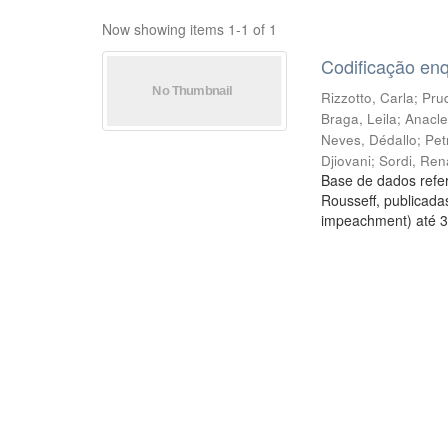
Now showing items 1-1 of 1
Codificação en
Rizzotto, Carla
;
Prud
Braga, Leila
;
Anacle
Neves, Dédallo
;
Pet
Djiovani
;
Sordi, Ren
Base de dados refer
Rousseff, publicada
impeachment) até 3