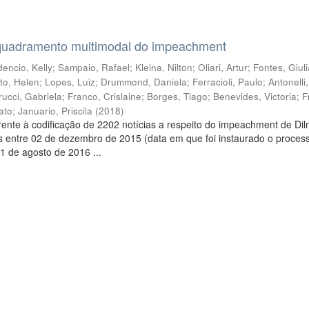
quadramento multimodal do impeachment
encio, Kelly
;
Sampaio, Rafael
;
Kleina, Nilton
;
Oliari, Artur
;
Fontes, Giul
to, Helen
;
Lopes, Luiz
;
Drummond, Daniela
;
Ferracioli, Paulo
;
Antonelli
rucci, Gabriela
;
Franco, Crislaine
;
Borges, Tiago
;
Benevides, Victoria
;
F
ato
;
Januario, Priscila
(
2018
)
ente à codificação de 2202 notícias a respeito do impeachment de Di
s entre 02 de dezembro de 2015 (data em que foi instaurado o proces
1 de agosto de 2016 ...