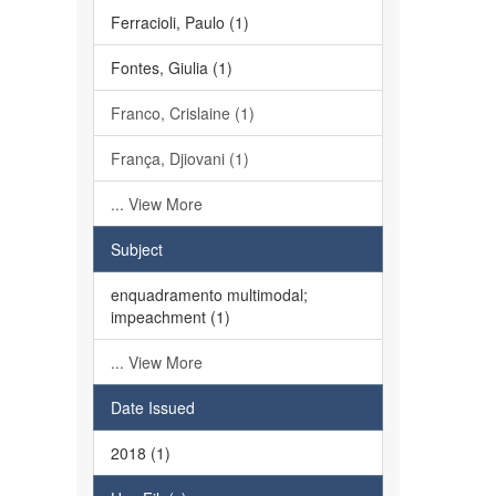
Ferracioli, Paulo (1)
Fontes, Giulia (1)
Franco, Crislaine (1)
França, Djiovani (1)
... View More
Subject
enquadramento multimodal;
impeachment (1)
... View More
Date Issued
2018 (1)