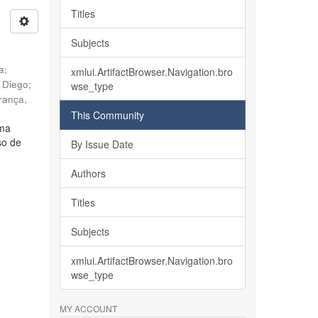
Titles
Subjects
ia
;
xmlui.ArtifactBrowser.Navigation.bro
, Diego
;
wse_type
rança,
This Community
lma
so de
By Issue Date
Authors
Titles
Subjects
xmlui.ArtifactBrowser.Navigation.bro
wse_type
MY ACCOUNT