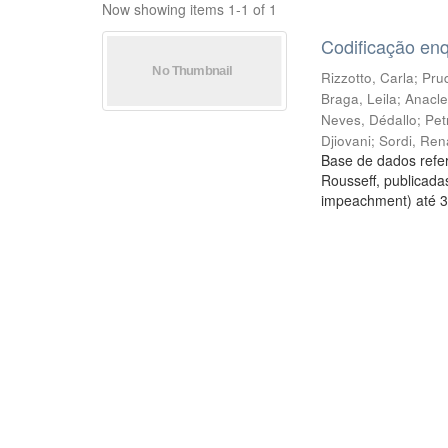
Now showing items 1-1 of 1
Codificação en
Rizzotto, Carla
;
Prud
Braga, Leila
;
Anacle
Neves, Dédallo
;
Pet
Djiovani
;
Sordi, Ren
Base de dados refer
Rousseff, publicada
impeachment) até 3