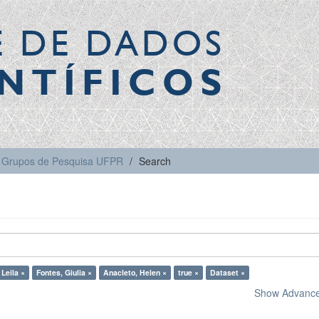
E DE DADOS
NTÍFICOS
Grupos de Pesquisa UFPR
Search
 Leila ×
Fontes, Giulia ×
Anacleto, Helen ×
true ×
Dataset ×
Show Advanced