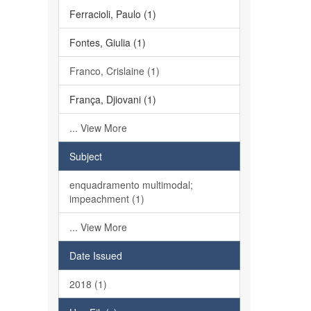
Ferracioli, Paulo (1)
Fontes, Giulia (1)
Franco, Crislaine (1)
França, Djiovani (1)
... View More
Subject
enquadramento multimodal;
impeachment (1)
... View More
Date Issued
2018 (1)