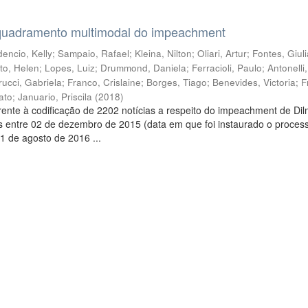
quadramento multimodal do impeachment
encio, Kelly
;
Sampaio, Rafael
;
Kleina, Nilton
;
Oliari, Artur
;
Fontes, Giul
to, Helen
;
Lopes, Luiz
;
Drummond, Daniela
;
Ferracioli, Paulo
;
Antonelli
rucci, Gabriela
;
Franco, Crislaine
;
Borges, Tiago
;
Benevides, Victoria
;
F
ato
;
Januario, Priscila
(
2018
)
ente à codificação de 2202 notícias a respeito do impeachment de Di
s entre 02 de dezembro de 2015 (data em que foi instaurado o proces
1 de agosto de 2016 ...