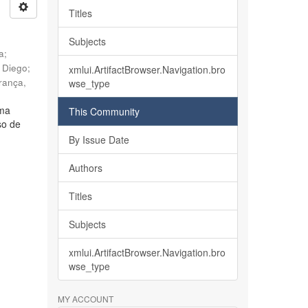
Titles
Subjects
ia
;
, Diego
;
xmlui.ArtifactBrowser.Navigation.bro
rança,
wse_type
lma
This Community
so de
By Issue Date
Authors
Titles
Subjects
xmlui.ArtifactBrowser.Navigation.bro
wse_type
MY ACCOUNT