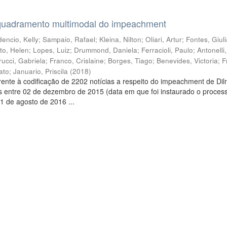
quadramento multimodal do impeachment
encio, Kelly
;
Sampaio, Rafael
;
Kleina, Nilton
;
Oliari, Artur
;
Fontes, Giul
to, Helen
;
Lopes, Luiz
;
Drummond, Daniela
;
Ferracioli, Paulo
;
Antonelli
rucci, Gabriela
;
Franco, Crislaine
;
Borges, Tiago
;
Benevides, Victoria
;
F
ato
;
Januario, Priscila
(
2018
)
ente à codificação de 2202 notícias a respeito do impeachment de Di
s entre 02 de dezembro de 2015 (data em que foi instaurado o proces
1 de agosto de 2016 ...