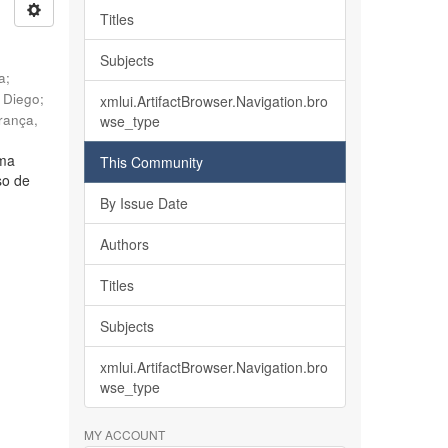
Titles
Subjects
ia
;
, Diego
;
xmlui.ArtifactBrowser.Navigation.bro
rança,
wse_type
lma
This Community
so de
By Issue Date
Authors
Titles
Subjects
xmlui.ArtifactBrowser.Navigation.bro
wse_type
MY ACCOUNT