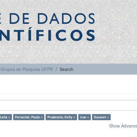
E DE DADOS
NTÍFICOS
Grupos de Pesquisa UFPR
Search
Leila ×
Ferracioli, Paulo ×
Prudencio, Kelly ×
true ×
Dataset ×
Show Advanced