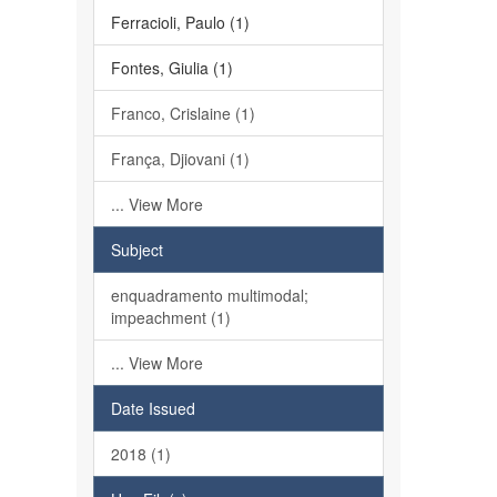
Ferracioli, Paulo (1)
Fontes, Giulia (1)
Franco, Crislaine (1)
França, Djiovani (1)
... View More
Subject
enquadramento multimodal;
impeachment (1)
... View More
Date Issued
2018 (1)