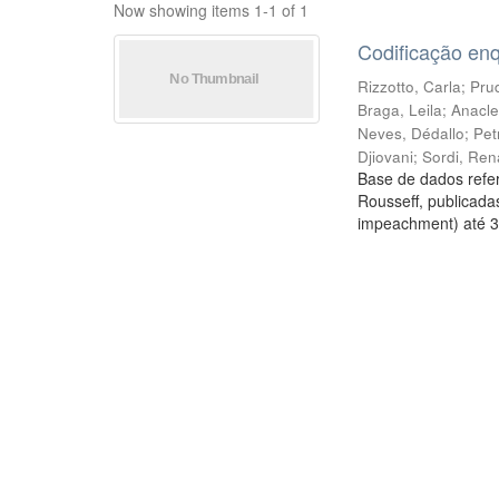
Now showing items 1-1 of 1
Codificação en
Rizzotto, Carla
;
Prud
Braga, Leila
;
Anacle
Neves, Dédallo
;
Pet
Djiovani
;
Sordi, Ren
Base de dados refer
Rousseff, publicada
impeachment) até 3