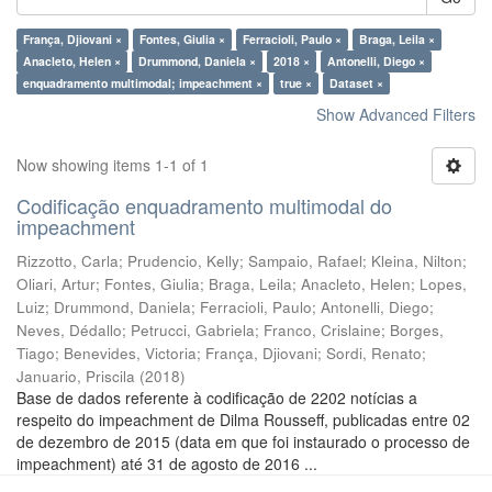
França, Djiovani ×
Fontes, Giulia ×
Ferracioli, Paulo ×
Braga, Leila ×
Anacleto, Helen ×
Drummond, Daniela ×
2018 ×
Antonelli, Diego ×
enquadramento multimodal; impeachment ×
true ×
Dataset ×
Show Advanced Filters
Now showing items 1-1 of 1
Codificação enquadramento multimodal do
impeachment
Rizzotto, Carla
;
Prudencio, Kelly
;
Sampaio, Rafael
;
Kleina, Nilton
;
Oliari, Artur
;
Fontes, Giulia
;
Braga, Leila
;
Anacleto, Helen
;
Lopes,
Luiz
;
Drummond, Daniela
;
Ferracioli, Paulo
;
Antonelli, Diego
;
Neves, Dédallo
;
Petrucci, Gabriela
;
Franco, Crislaine
;
Borges,
Tiago
;
Benevides, Victoria
;
França, Djiovani
;
Sordi, Renato
;
Januario, Priscila
(
2018
)
Base de dados referente à codificação de 2202 notícias a
respeito do impeachment de Dilma Rousseff, publicadas entre 02
de dezembro de 2015 (data em que foi instaurado o processo de
impeachment) até 31 de agosto de 2016 ...