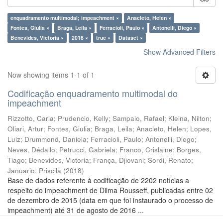
enquadramento multimodal; impeachment ×
Anacleto, Helen ×
Fontes, Giulia ×
Braga, Leila ×
Ferracioli, Paulo ×
Antonelli, Diego ×
Benevides, Victoria ×
2018 ×
true ×
Dataset ×
Show Advanced Filters
Now showing items 1-1 of 1
Codificação enquadramento multimodal do
impeachment
Rizzotto, Carla
;
Prudencio, Kelly
;
Sampaio, Rafael
;
Kleina, Nilton
;
Oliari, Artur
;
Fontes, Giulia
;
Braga, Leila
;
Anacleto, Helen
;
Lopes,
Luiz
;
Drummond, Daniela
;
Ferracioli, Paulo
;
Antonelli, Diego
;
Neves, Dédallo
;
Petrucci, Gabriela
;
Franco, Crislaine
;
Borges,
Tiago
;
Benevides, Victoria
;
França, Djiovani
;
Sordi, Renato
;
Januario, Priscila
(
2018
)
Base de dados referente à codificação de 2202 notícias a
respeito do impeachment de Dilma Rousseff, publicadas entre 02
de dezembro de 2015 (data em que foi instaurado o processo de
impeachment) até 31 de agosto de 2016 ...