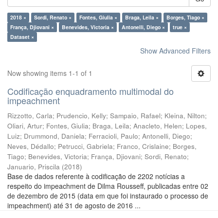
2018 ×
Sordi, Renato ×
Fontes, Giulia ×
Braga, Leila ×
Borges, Tiago ×
França, Djiovani ×
Benevides, Victoria ×
Antonelli, Diego ×
true ×
Dataset ×
Show Advanced Filters
Now showing items 1-1 of 1
Codificação enquadramento multimodal do
impeachment
Rizzotto, Carla
;
Prudencio, Kelly
;
Sampaio, Rafael
;
Kleina, Nilton
;
Oliari, Artur
;
Fontes, Giulia
;
Braga, Leila
;
Anacleto, Helen
;
Lopes,
Luiz
;
Drummond, Daniela
;
Ferracioli, Paulo
;
Antonelli, Diego
;
Neves, Dédallo
;
Petrucci, Gabriela
;
Franco, Crislaine
;
Borges,
Tiago
;
Benevides, Victoria
;
França, Djiovani
;
Sordi, Renato
;
Januario, Priscila
(
2018
)
Base de dados referente à codificação de 2202 notícias a
respeito do impeachment de Dilma Rousseff, publicadas entre 02
de dezembro de 2015 (data em que foi instaurado o processo de
impeachment) até 31 de agosto de 2016 ...