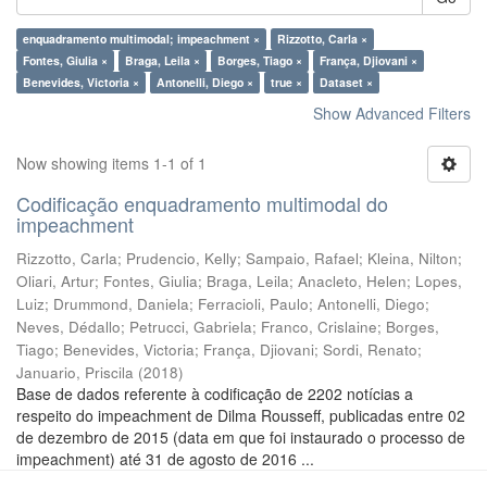
enquadramento multimodal; impeachment ×
Rizzotto, Carla ×
Fontes, Giulia ×
Braga, Leila ×
Borges, Tiago ×
França, Djiovani ×
Benevides, Victoria ×
Antonelli, Diego ×
true ×
Dataset ×
Show Advanced Filters
Now showing items 1-1 of 1
Codificação enquadramento multimodal do
impeachment
Rizzotto, Carla
;
Prudencio, Kelly
;
Sampaio, Rafael
;
Kleina, Nilton
;
Oliari, Artur
;
Fontes, Giulia
;
Braga, Leila
;
Anacleto, Helen
;
Lopes,
Luiz
;
Drummond, Daniela
;
Ferracioli, Paulo
;
Antonelli, Diego
;
Neves, Dédallo
;
Petrucci, Gabriela
;
Franco, Crislaine
;
Borges,
Tiago
;
Benevides, Victoria
;
França, Djiovani
;
Sordi, Renato
;
Januario, Priscila
(
2018
)
Base de dados referente à codificação de 2202 notícias a
respeito do impeachment de Dilma Rousseff, publicadas entre 02
de dezembro de 2015 (data em que foi instaurado o processo de
impeachment) até 31 de agosto de 2016 ...