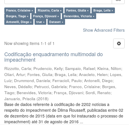
Franco, Crislaine ×
Rizzotto, Carla ×
Fontes, Giulia ×
Braga, Leila ×
Borges, Tiago ×
França, Djiovani ×
Benevides, Victoria ×
Antonelli, Diego ×
true ×
Dataset ×
Show Advanced Filters
Now showing items 1-1 of 1
Codificação enquadramento multimodal do
impeachment
Rizzotto, Carla
;
Prudencio, Kelly
;
Sampaio, Rafael
;
Kleina, Nilton
;
Oliari, Artur
;
Fontes, Giulia
;
Braga, Leila
;
Anacleto, Helen
;
Lopes,
Luiz
;
Drummond, Daniela
;
Ferracioli, Paulo
;
Antonelli, Diego
;
Neves, Dédallo
;
Petrucci, Gabriela
;
Franco, Crislaine
;
Borges,
Tiago
;
Benevides, Victoria
;
França, Djiovani
;
Sordi, Renato
;
Januario, Priscila
(
2018
)
Base de dados referente à codificação de 2202 notícias a
respeito do impeachment de Dilma Rousseff, publicadas entre 02
de dezembro de 2015 (data em que foi instaurado o processo de
impeachment) até 31 de agosto de 2016 ...