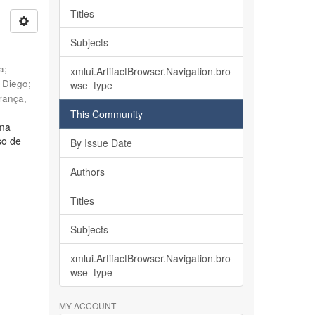
Titles
Subjects
ia
;
xmlui.ArtifactBrowser.Navigation.bro
, Diego
;
wse_type
rança,
This Community
lma
so de
By Issue Date
Authors
Titles
Subjects
xmlui.ArtifactBrowser.Navigation.bro
wse_type
MY ACCOUNT