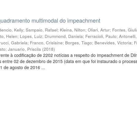
quadramento multimodal do impeachment
encio, Kelly
;
Sampaio, Rafael
;
Kleina, Nilton
;
Oliari, Artur
;
Fontes, Giul
to, Helen
;
Lopes, Luiz
;
Drummond, Daniela
;
Ferracioli, Paulo
;
Antonelli
rucci, Gabriela
;
Franco, Crislaine
;
Borges, Tiago
;
Benevides, Victoria
;
F
ato
;
Januario, Priscila
(
2018
)
ente à codificação de 2202 notícias a respeito do impeachment de Di
s entre 02 de dezembro de 2015 (data em que foi instaurado o proces
1 de agosto de 2016 ...