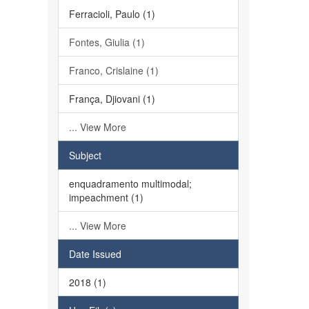
Ferracioli, Paulo (1)
Fontes, Giulia (1)
Franco, Crislaine (1)
França, Djiovani (1)
... View More
Subject
enquadramento multimodal;
impeachment (1)
... View More
Date Issued
2018 (1)