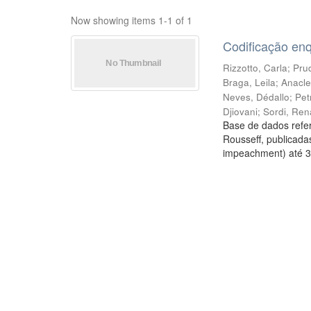
Now showing items 1-1 of 1
Codificação en
Rizzotto, Carla
;
Prud
Braga, Leila
;
Anacle
Neves, Dédallo
;
Pet
Djiovani
;
Sordi, Ren
Base de dados refer
Rousseff, publicada
impeachment) até 3