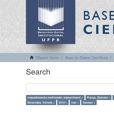
BAS
CIE
DSpace Home
Base de Dados Científicos
Search
enquadramento multimodal; impeachment ×
França, Djiovani ×
Benevides, Victoria ×
2018 ×
true ×
Dataset ×