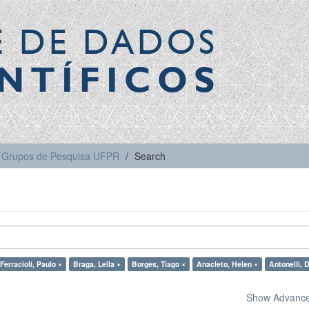
E DE DADOS
NTÍFICOS
Grupos de Pesquisa UFPR
Search
Ferracioli, Paulo ×
Braga, Leila ×
Borges, Tiago ×
Anacleto, Helen ×
Antonelli, 
Show Advanced