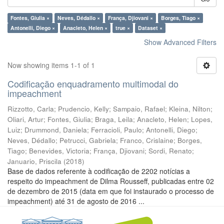
Fontes, Giulia ×
Neves, Dédallo ×
França, Djiovani ×
Borges, Tiago ×
Antonelli, Diego ×
Anacleto, Helen ×
true ×
Dataset ×
Show Advanced Filters
Now showing items 1-1 of 1
Codificação enquadramento multimodal do
impeachment
Rizzotto, Carla
;
Prudencio, Kelly
;
Sampaio, Rafael
;
Kleina, Nilton
;
Oliari, Artur
;
Fontes, Giulia
;
Braga, Leila
;
Anacleto, Helen
;
Lopes,
Luiz
;
Drummond, Daniela
;
Ferracioli, Paulo
;
Antonelli, Diego
;
Neves, Dédallo
;
Petrucci, Gabriela
;
Franco, Crislaine
;
Borges,
Tiago
;
Benevides, Victoria
;
França, Djiovani
;
Sordi, Renato
;
Januario, Priscila
(
2018
)
Base de dados referente à codificação de 2202 notícias a
respeito do impeachment de Dilma Rousseff, publicadas entre 02
de dezembro de 2015 (data em que foi instaurado o processo de
impeachment) até 31 de agosto de 2016 ...