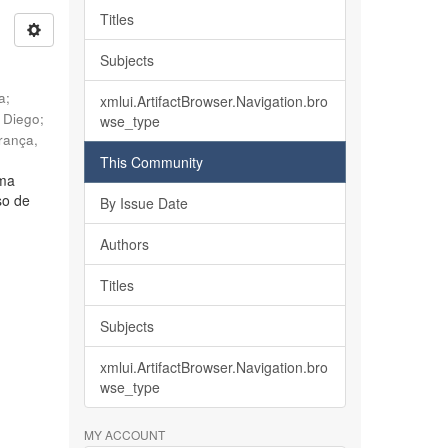
Titles
Subjects
ia
;
xmlui.ArtifactBrowser.Navigation.bro
, Diego
;
wse_type
rança,
This Community
lma
so de
By Issue Date
Authors
Titles
Subjects
xmlui.ArtifactBrowser.Navigation.bro
wse_type
MY ACCOUNT