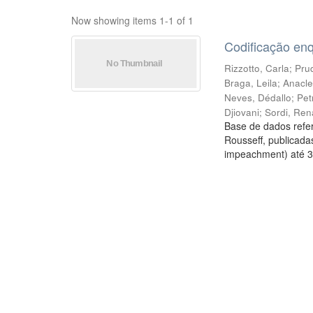
Now showing items 1-1 of 1
Codificação en
Rizzotto, Carla
;
Prud
Braga, Leila
;
Anacle
Neves, Dédallo
;
Pet
Djiovani
;
Sordi, Ren
Base de dados refer
Rousseff, publicada
impeachment) até 3