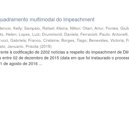
quadramento multimodal do impeachment
encio, Kelly
;
Sampaio, Rafael
;
Kleina, Nilton
;
Oliari, Artur
;
Fontes, Giul
to, Helen
;
Lopes, Luiz
;
Drummond, Daniela
;
Ferracioli, Paulo
;
Antonelli
rucci, Gabriela
;
Franco, Crislaine
;
Borges, Tiago
;
Benevides, Victoria
;
F
ato
;
Januario, Priscila
(
2018
)
ente à codificação de 2202 notícias a respeito do impeachment de Di
s entre 02 de dezembro de 2015 (data em que foi instaurado o proces
1 de agosto de 2016 ...