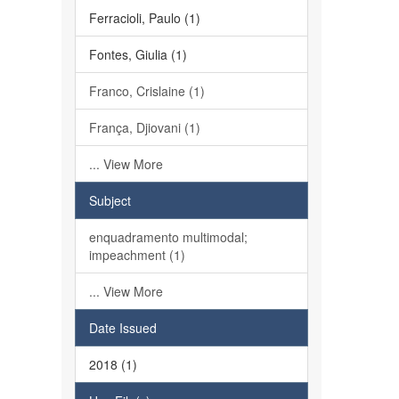
Ferracioli, Paulo (1)
Fontes, Giulia (1)
Franco, Crislaine (1)
França, Djiovani (1)
... View More
Subject
enquadramento multimodal;
impeachment (1)
... View More
Date Issued
2018 (1)