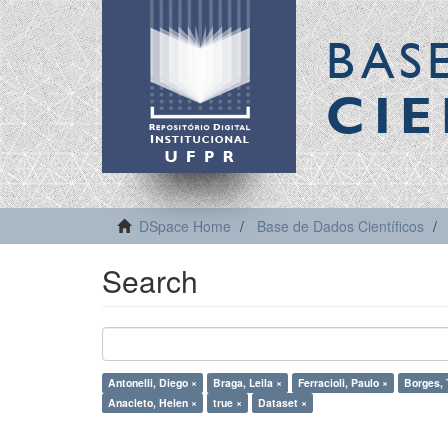
BAS
CIE
DSpace Home
Base de Dados Científicos
Search
Antonelli, Diego ×
Braga, Leila ×
Ferracioli, Paulo ×
Borges, 
Anacleto, Helen ×
true ×
Dataset ×