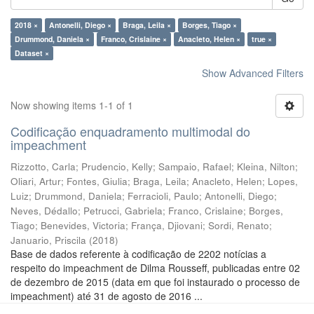
2018 ×
Antonelli, Diego ×
Braga, Leila ×
Borges, Tiago ×
Drummond, Daniela ×
Franco, Crislaine ×
Anacleto, Helen ×
true ×
Dataset ×
Show Advanced Filters
Now showing items 1-1 of 1
Codificação enquadramento multimodal do
impeachment
Rizzotto, Carla
;
Prudencio, Kelly
;
Sampaio, Rafael
;
Kleina, Nilton
;
Oliari, Artur
;
Fontes, Giulia
;
Braga, Leila
;
Anacleto, Helen
;
Lopes,
Luiz
;
Drummond, Daniela
;
Ferracioli, Paulo
;
Antonelli, Diego
;
Neves, Dédallo
;
Petrucci, Gabriela
;
Franco, Crislaine
;
Borges,
Tiago
;
Benevides, Victoria
;
França, Djiovani
;
Sordi, Renato
;
Januario, Priscila
(
2018
)
Base de dados referente à codificação de 2202 notícias a
respeito do impeachment de Dilma Rousseff, publicadas entre 02
de dezembro de 2015 (data em que foi instaurado o processo de
impeachment) até 31 de agosto de 2016 ...