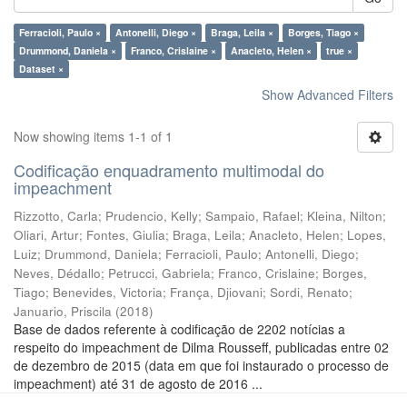
Ferracioli, Paulo ×
Antonelli, Diego ×
Braga, Leila ×
Borges, Tiago ×
Drummond, Daniela ×
Franco, Crislaine ×
Anacleto, Helen ×
true ×
Dataset ×
Show Advanced Filters
Now showing items 1-1 of 1
Codificação enquadramento multimodal do
impeachment
Rizzotto, Carla
;
Prudencio, Kelly
;
Sampaio, Rafael
;
Kleina, Nilton
;
Oliari, Artur
;
Fontes, Giulia
;
Braga, Leila
;
Anacleto, Helen
;
Lopes,
Luiz
;
Drummond, Daniela
;
Ferracioli, Paulo
;
Antonelli, Diego
;
Neves, Dédallo
;
Petrucci, Gabriela
;
Franco, Crislaine
;
Borges,
Tiago
;
Benevides, Victoria
;
França, Djiovani
;
Sordi, Renato
;
Januario, Priscila
(
2018
)
Base de dados referente à codificação de 2202 notícias a
respeito do impeachment de Dilma Rousseff, publicadas entre 02
de dezembro de 2015 (data em que foi instaurado o processo de
impeachment) até 31 de agosto de 2016 ...