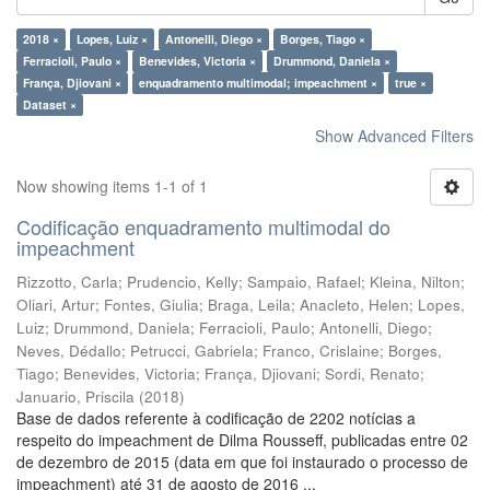
2018 ×
Lopes, Luiz ×
Antonelli, Diego ×
Borges, Tiago ×
Ferracioli, Paulo ×
Benevides, Victoria ×
Drummond, Daniela ×
França, Djiovani ×
enquadramento multimodal; impeachment ×
true ×
Dataset ×
Show Advanced Filters
Now showing items 1-1 of 1
Codificação enquadramento multimodal do
impeachment
Rizzotto, Carla
;
Prudencio, Kelly
;
Sampaio, Rafael
;
Kleina, Nilton
;
Oliari, Artur
;
Fontes, Giulia
;
Braga, Leila
;
Anacleto, Helen
;
Lopes,
Luiz
;
Drummond, Daniela
;
Ferracioli, Paulo
;
Antonelli, Diego
;
Neves, Dédallo
;
Petrucci, Gabriela
;
Franco, Crislaine
;
Borges,
Tiago
;
Benevides, Victoria
;
França, Djiovani
;
Sordi, Renato
;
Januario, Priscila
(
2018
)
Base de dados referente à codificação de 2202 notícias a
respeito do impeachment de Dilma Rousseff, publicadas entre 02
de dezembro de 2015 (data em que foi instaurado o processo de
impeachment) até 31 de agosto de 2016 ...