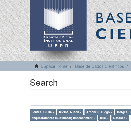
BAS
CIE
DSpace Home
Base de Dados Científicos
Search
Fontes, Giulia ×
Kleina, Nilton ×
Antonelli, Diego ×
Borges, T
enquadramento multimodal; impeachment ×
true ×
Dataset ×