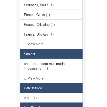
Ferracioli, Paulo (1)
Fontes, Giulia (1)
Franco, Crislaine (1)
França, Djiovani (1)
... View More
Subject
enquadramento multimodal;
impeachment (1)
... View More
Date Issued
2018 (1)