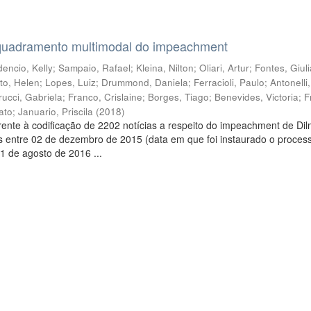
quadramento multimodal do impeachment
encio, Kelly
;
Sampaio, Rafael
;
Kleina, Nilton
;
Oliari, Artur
;
Fontes, Giul
to, Helen
;
Lopes, Luiz
;
Drummond, Daniela
;
Ferracioli, Paulo
;
Antonelli
rucci, Gabriela
;
Franco, Crislaine
;
Borges, Tiago
;
Benevides, Victoria
;
F
ato
;
Januario, Priscila
(
2018
)
ente à codificação de 2202 notícias a respeito do impeachment de Di
s entre 02 de dezembro de 2015 (data em que foi instaurado o proces
1 de agosto de 2016 ...