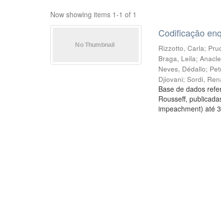
Now showing items 1-1 of 1
Codificação en
Rizzotto, Carla
;
Prud
Braga, Leila
;
Anacle
Neves, Dédallo
;
Pet
Djiovani
;
Sordi, Ren
Base de dados refer
Rousseff, publicada
impeachment) até 3