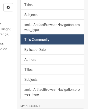
Titles
Subjects
ia
;
xmlui.ArtifactBrowser.Navigation.bro
, Diego
;
wse_type
rança,
This Community
lma
so de
By Issue Date
Authors
Titles
Subjects
xmlui.ArtifactBrowser.Navigation.bro
wse_type
MY ACCOUNT