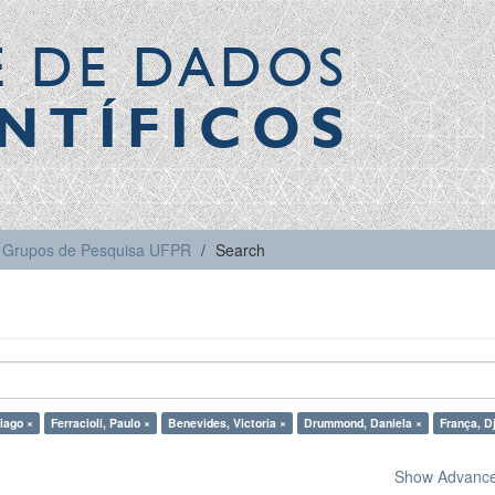
E DE DADOS
NTÍFICOS
Grupos de Pesquisa UFPR
Search
iago ×
Ferracioli, Paulo ×
Benevides, Victoria ×
Drummond, Daniela ×
França, Dj
Show Advanced