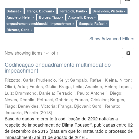
Dataset ×
França, Djiovani ×
Ferracioli, Paulo ×
Benevides, Victoria ×
Anacleto, Helen ×
Borges, Tiago ×
Antonelli, Diego ×
enquadramento multimodal; impeachment ×
Sampaio, Rafael ×
Rizzotto, Carla ×
Show Advanced Filters
Now showing items 1-1 of 1
Codificação enquadramento multimodal do
impeachment
Rizzotto, Carla
;
Prudencio, Kelly
;
Sampaio, Rafael
;
Kleina, Nilton
;
Oliari, Artur
;
Fontes, Giulia
;
Braga, Leila
;
Anacleto, Helen
;
Lopes,
Luiz
;
Drummond, Daniela
;
Ferracioli, Paulo
;
Antonelli, Diego
;
Neves, Dédallo
;
Petrucci, Gabriela
;
Franco, Crislaine
;
Borges,
Tiago
;
Benevides, Victoria
;
França, Djiovani
;
Sordi, Renato
;
Januario, Priscila
(
2018
)
Base de dados referente à codificação de 2202 notícias a
respeito do impeachment de Dilma Rousseff, publicadas entre 02
de dezembro de 2015 (data em que foi instaurado o processo de
impeachment) até 31 de agosto de 2016 ...