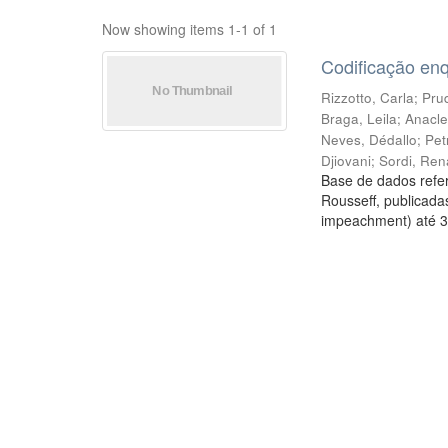
Now showing items 1-1 of 1
Codificação en
Rizzotto, Carla
;
Prud
Braga, Leila
;
Anacle
Neves, Dédallo
;
Pet
Djiovani
;
Sordi, Ren
Base de dados refer
Rousseff, publicada
impeachment) até 3