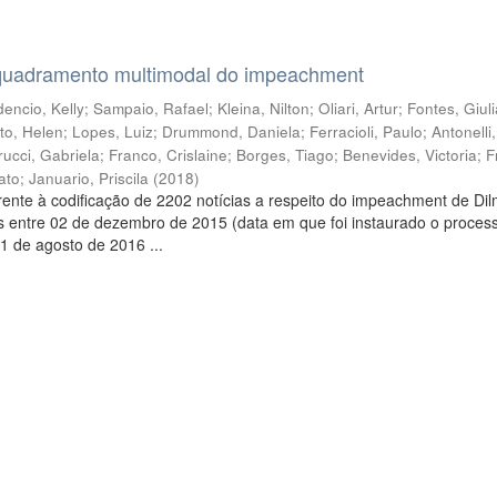
quadramento multimodal do impeachment
encio, Kelly
;
Sampaio, Rafael
;
Kleina, Nilton
;
Oliari, Artur
;
Fontes, Giul
to, Helen
;
Lopes, Luiz
;
Drummond, Daniela
;
Ferracioli, Paulo
;
Antonelli
rucci, Gabriela
;
Franco, Crislaine
;
Borges, Tiago
;
Benevides, Victoria
;
F
ato
;
Januario, Priscila
(
2018
)
ente à codificação de 2202 notícias a respeito do impeachment de Di
s entre 02 de dezembro de 2015 (data em que foi instaurado o proces
1 de agosto de 2016 ...