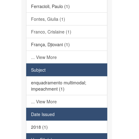
Ferracioli, Paulo (1)
Fontes, Giulia (1)
Franco, Crislaine (1)
França, Djiovani (1)
... View More
Subject
enquadramento multimodal;
impeachment (1)
... View More
Date Issued
2018 (1)