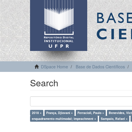
BAS
CIE
DSpace Home
Base de Dados Científicos
Search
2018 ×
França, Djiovani ×
Ferracioli, Paulo ×
Benevides, Vict
enquadramento multimodal; impeachment ×
Sampaio, Rafael ×