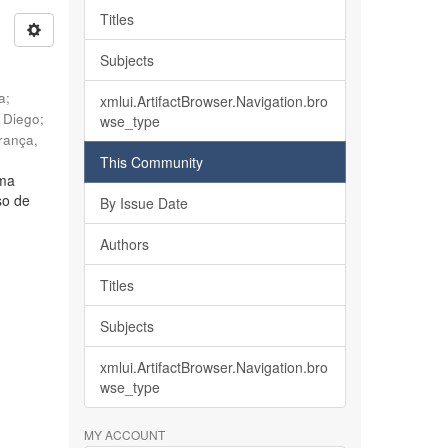
Titles
Subjects
ia
;
xmlui.ArtifactBrowser.Navigation.bro
, Diego
;
wse_type
rança,
This Community
lma
so de
By Issue Date
Authors
Titles
Subjects
xmlui.ArtifactBrowser.Navigation.bro
wse_type
MY ACCOUNT