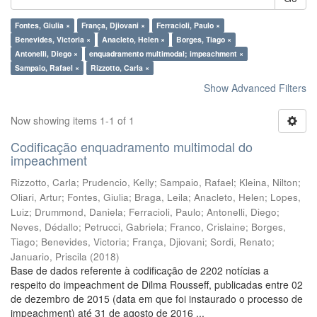
Fontes, Giulia ×
França, Djiovani ×
Ferracioli, Paulo ×
Benevides, Victoria ×
Anacleto, Helen ×
Borges, Tiago ×
Antonelli, Diego ×
enquadramento multimodal; impeachment ×
Sampaio, Rafael ×
Rizzotto, Carla ×
Show Advanced Filters
Now showing items 1-1 of 1
Codificação enquadramento multimodal do
impeachment
Rizzotto, Carla
;
Prudencio, Kelly
;
Sampaio, Rafael
;
Kleina, Nilton
;
Oliari, Artur
;
Fontes, Giulia
;
Braga, Leila
;
Anacleto, Helen
;
Lopes,
Luiz
;
Drummond, Daniela
;
Ferracioli, Paulo
;
Antonelli, Diego
;
Neves, Dédallo
;
Petrucci, Gabriela
;
Franco, Crislaine
;
Borges,
Tiago
;
Benevides, Victoria
;
França, Djiovani
;
Sordi, Renato
;
Januario, Priscila
(
2018
)
Base de dados referente à codificação de 2202 notícias a
respeito do impeachment de Dilma Rousseff, publicadas entre 02
de dezembro de 2015 (data em que foi instaurado o processo de
impeachment) até 31 de agosto de 2016 ...