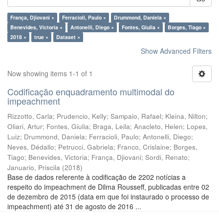
França, Djiovani ×
Ferracioli, Paulo ×
Drummond, Daniela ×
Benevides, Victoria ×
Antonelli, Diego ×
Fontes, Giulia ×
Borges, Tiago ×
2018 ×
true ×
Dataset ×
Show Advanced Filters
Now showing items 1-1 of 1
Codificação enquadramento multimodal do
impeachment
Rizzotto, Carla
;
Prudencio, Kelly
;
Sampaio, Rafael
;
Kleina, Nilton
;
Oliari, Artur
;
Fontes, Giulia
;
Braga, Leila
;
Anacleto, Helen
;
Lopes,
Luiz
;
Drummond, Daniela
;
Ferracioli, Paulo
;
Antonelli, Diego
;
Neves, Dédallo
;
Petrucci, Gabriela
;
Franco, Crislaine
;
Borges,
Tiago
;
Benevides, Victoria
;
França, Djiovani
;
Sordi, Renato
;
Januario, Priscila
(
2018
)
Base de dados referente à codificação de 2202 notícias a
respeito do impeachment de Dilma Rousseff, publicadas entre 02
de dezembro de 2015 (data em que foi instaurado o processo de
impeachment) até 31 de agosto de 2016 ...