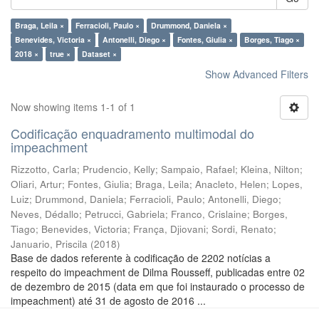
Braga, Leila ×
Ferracioli, Paulo ×
Drummond, Daniela ×
Benevides, Victoria ×
Antonelli, Diego ×
Fontes, Giulia ×
Borges, Tiago ×
2018 ×
true ×
Dataset ×
Show Advanced Filters
Now showing items 1-1 of 1
Codificação enquadramento multimodal do
impeachment
Rizzotto, Carla
;
Prudencio, Kelly
;
Sampaio, Rafael
;
Kleina, Nilton
;
Oliari, Artur
;
Fontes, Giulia
;
Braga, Leila
;
Anacleto, Helen
;
Lopes,
Luiz
;
Drummond, Daniela
;
Ferracioli, Paulo
;
Antonelli, Diego
;
Neves, Dédallo
;
Petrucci, Gabriela
;
Franco, Crislaine
;
Borges,
Tiago
;
Benevides, Victoria
;
França, Djiovani
;
Sordi, Renato
;
Januario, Priscila
(
2018
)
Base de dados referente à codificação de 2202 notícias a
respeito do impeachment de Dilma Rousseff, publicadas entre 02
de dezembro de 2015 (data em que foi instaurado o processo de
impeachment) até 31 de agosto de 2016 ...