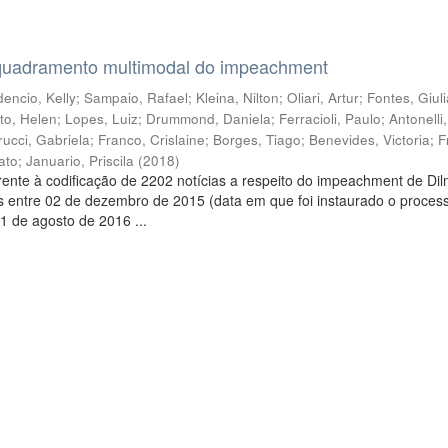
quadramento multimodal do impeachment
encio, Kelly
;
Sampaio, Rafael
;
Kleina, Nilton
;
Oliari, Artur
;
Fontes, Giul
to, Helen
;
Lopes, Luiz
;
Drummond, Daniela
;
Ferracioli, Paulo
;
Antonelli
rucci, Gabriela
;
Franco, Crislaine
;
Borges, Tiago
;
Benevides, Victoria
;
F
ato
;
Januario, Priscila
(
2018
)
ente à codificação de 2202 notícias a respeito do impeachment de Di
s entre 02 de dezembro de 2015 (data em que foi instaurado o proces
1 de agosto de 2016 ...