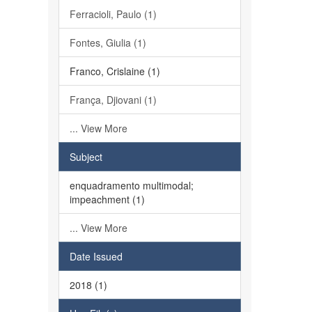
Ferracioli, Paulo (1)
Fontes, Giulia (1)
Franco, Crislaine (1)
França, Djiovani (1)
... View More
Subject
enquadramento multimodal;
impeachment (1)
... View More
Date Issued
2018 (1)