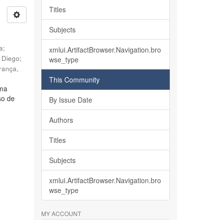
Titles
Subjects
ia
;
xmlui.ArtifactBrowser.Navigation.bro
, Diego
;
wse_type
rança,
This Community
lma
so de
By Issue Date
Authors
Titles
Subjects
xmlui.ArtifactBrowser.Navigation.bro
wse_type
MY ACCOUNT