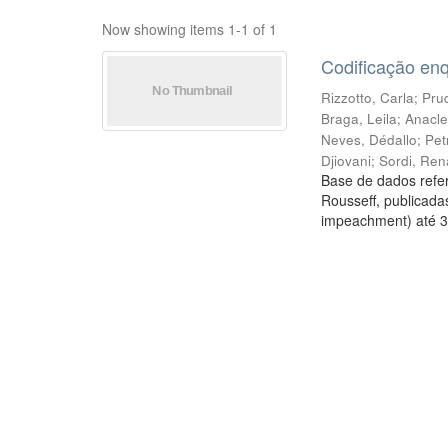
Now showing items 1-1 of 1
Codificação en
Rizzotto, Carla
;
Prud
Braga, Leila
;
Anacle
Neves, Dédallo
;
Pet
Djiovani
;
Sordi, Ren
Base de dados refer
Rousseff, publicada
impeachment) até 3