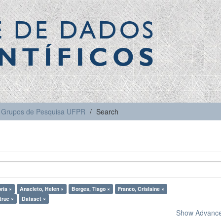
E DE DADOS
NTÍFICOS
Grupos de Pesquisa UFPR
Search
ria ×
Anacleto, Helen ×
Borges, Tiago ×
Franco, Crislaine ×
true ×
Dataset ×
Show Advanced