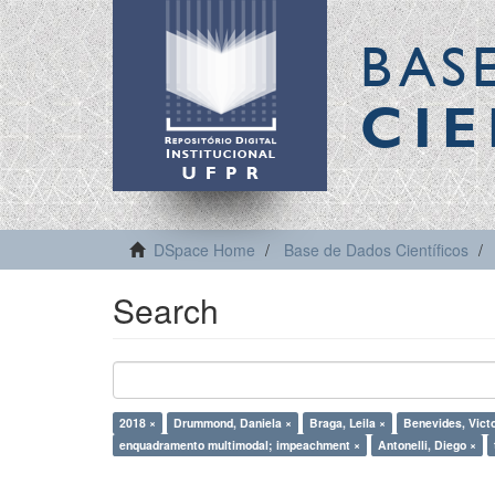
BAS
CIE
DSpace Home
Base de Dados Científicos
Search
2018 ×
Drummond, Daniela ×
Braga, Leila ×
Benevides, Victo
enquadramento multimodal; impeachment ×
Antonelli, Diego ×