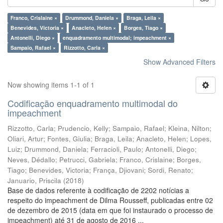
Franco, Crislaine ×
Drummond, Daniela ×
Braga, Leila ×
Benevides, Victoria ×
Anacleto, Helen ×
Borges, Tiago ×
Antonelli, Diego ×
enquadramento multimodal; impeachment ×
Sampaio, Rafael ×
Rizzotto, Carla ×
Show Advanced Filters
Now showing items 1-1 of 1
Codificação enquadramento multimodal do
impeachment
Rizzotto, Carla
;
Prudencio, Kelly
;
Sampaio, Rafael
;
Kleina, Nilton
;
Oliari, Artur
;
Fontes, Giulia
;
Braga, Leila
;
Anacleto, Helen
;
Lopes,
Luiz
;
Drummond, Daniela
;
Ferracioli, Paulo
;
Antonelli, Diego
;
Neves, Dédallo
;
Petrucci, Gabriela
;
Franco, Crislaine
;
Borges,
Tiago
;
Benevides, Victoria
;
França, Djiovani
;
Sordi, Renato
;
Januario, Priscila
(
2018
)
Base de dados referente à codificação de 2202 notícias a
respeito do impeachment de Dilma Rousseff, publicadas entre 02
de dezembro de 2015 (data em que foi instaurado o processo de
impeachment) até 31 de agosto de 2016 ...