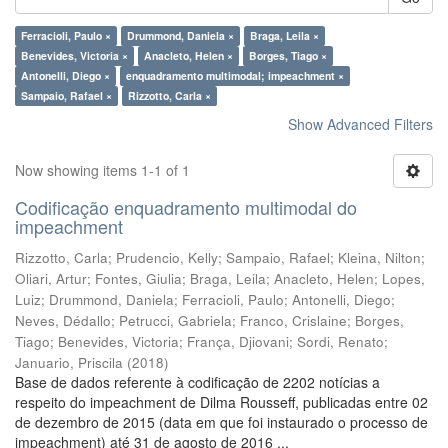
Ferracioli, Paulo ×
Drummond, Daniela ×
Braga, Leila ×
Benevides, Victoria ×
Anacleto, Helen ×
Borges, Tiago ×
Antonelli, Diego ×
enquadramento multimodal; impeachment ×
Sampaio, Rafael ×
Rizzotto, Carla ×
Show Advanced Filters
Now showing items 1-1 of 1
Codificação enquadramento multimodal do
impeachment
Rizzotto, Carla
;
Prudencio, Kelly
;
Sampaio, Rafael
;
Kleina, Nilton
;
Oliari, Artur
;
Fontes, Giulia
;
Braga, Leila
;
Anacleto, Helen
;
Lopes,
Luiz
;
Drummond, Daniela
;
Ferracioli, Paulo
;
Antonelli, Diego
;
Neves, Dédallo
;
Petrucci, Gabriela
;
Franco, Crislaine
;
Borges,
Tiago
;
Benevides, Victoria
;
França, Djiovani
;
Sordi, Renato
;
Januario, Priscila
(
2018
)
Base de dados referente à codificação de 2202 notícias a
respeito do impeachment de Dilma Rousseff, publicadas entre 02
de dezembro de 2015 (data em que foi instaurado o processo de
impeachment) até 31 de agosto de 2016 ...