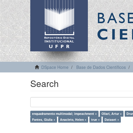
BAS
CIE
DSpace Home
Base de Dados Científicos
Search
enquadramento multimodal; impeachment ×
Oliari, Artur ×
Dru
Fontes, Giulia ×
Anacleto, Helen ×
true ×
Dataset ×