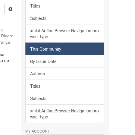
Titles
Subjects
ia
;
xmlui.ArtifactBrowser.Navigation.bro
, Diego
;
wse_type
rança,
This Community
lma
so de
By Issue Date
Authors
Titles
Subjects
xmlui.ArtifactBrowser.Navigation.bro
wse_type
MY ACCOUNT