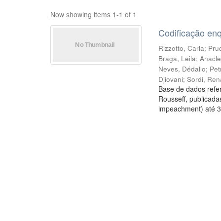
Now showing items 1-1 of 1
Codificação en
Rizzotto, Carla
;
Prud
Braga, Leila
;
Anacle
Neves, Dédallo
;
Pet
Djiovani
;
Sordi, Ren
Base de dados refer
Rousseff, publicada
impeachment) até 3