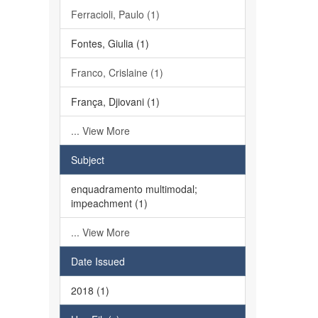
Ferracioli, Paulo (1)
Fontes, Giulia (1)
Franco, Crislaine (1)
França, Djiovani (1)
... View More
Subject
enquadramento multimodal;
impeachment (1)
... View More
Date Issued
2018 (1)