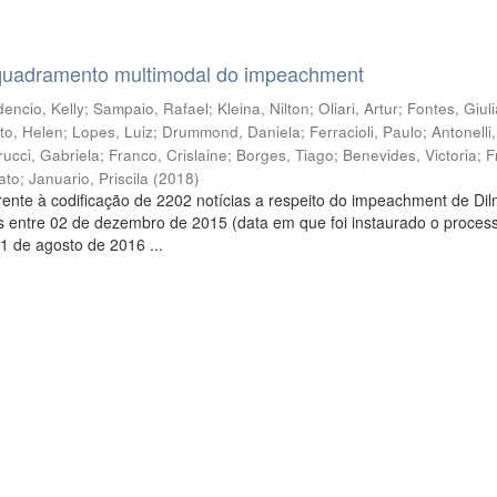
quadramento multimodal do impeachment
encio, Kelly
;
Sampaio, Rafael
;
Kleina, Nilton
;
Oliari, Artur
;
Fontes, Giul
to, Helen
;
Lopes, Luiz
;
Drummond, Daniela
;
Ferracioli, Paulo
;
Antonelli
rucci, Gabriela
;
Franco, Crislaine
;
Borges, Tiago
;
Benevides, Victoria
;
F
ato
;
Januario, Priscila
(
2018
)
ente à codificação de 2202 notícias a respeito do impeachment de Di
s entre 02 de dezembro de 2015 (data em que foi instaurado o proces
1 de agosto de 2016 ...