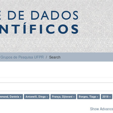
E DE DADOS
NTÍFICOS
Grupos de Pesquisa UFPR
Search
mmond, Daniela ×
Antonelli, Diego ×
França, Djiovani ×
Borges, Tiago ×
2018 ×
Show Advanced