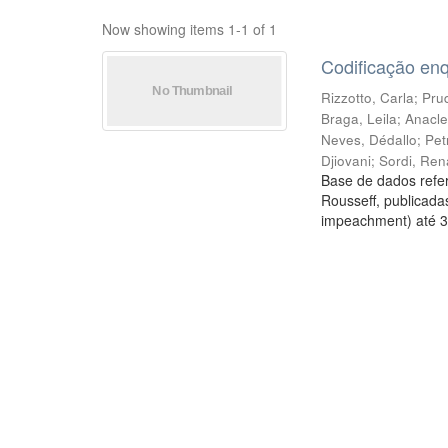
Now showing items 1-1 of 1
Codificação en
Rizzotto, Carla
;
Prud
Braga, Leila
;
Anacle
Neves, Dédallo
;
Pet
Djiovani
;
Sordi, Ren
Base de dados refer
Rousseff, publicada
impeachment) até 3