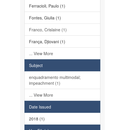
Ferracioli, Paulo (1)
Fontes, Giulia (1)
Franco, Crislaine (1)
França, Djiovani (1)
... View More
Subject
enquadramento multimodal;
impeachment (1)
... View More
Date Issued
2018 (1)