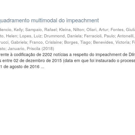
quadramento multimodal do impeachment
encio, Kelly
;
Sampaio, Rafael
;
Kleina, Nilton
;
Oliari, Artur
;
Fontes, Giul
to, Helen
;
Lopes, Luiz
;
Drummond, Daniela
;
Ferracioli, Paulo
;
Antonelli
rucci, Gabriela
;
Franco, Crislaine
;
Borges, Tiago
;
Benevides, Victoria
;
F
ato
;
Januario, Priscila
(
2018
)
ente à codificação de 2202 notícias a respeito do impeachment de Di
s entre 02 de dezembro de 2015 (data em que foi instaurado o proces
1 de agosto de 2016 ...