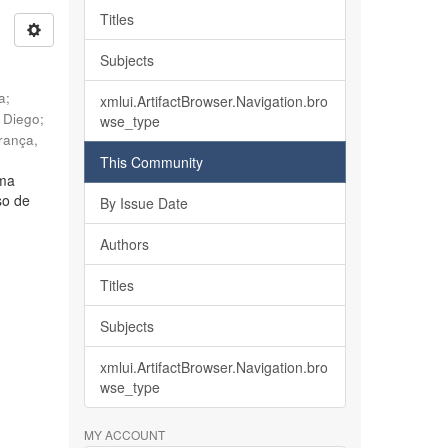
Titles
Subjects
ia
;
xmlui.ArtifactBrowser.Navigation.bro
, Diego
;
wse_type
rança,
This Community
lma
so de
By Issue Date
Authors
Titles
Subjects
xmlui.ArtifactBrowser.Navigation.bro
wse_type
MY ACCOUNT