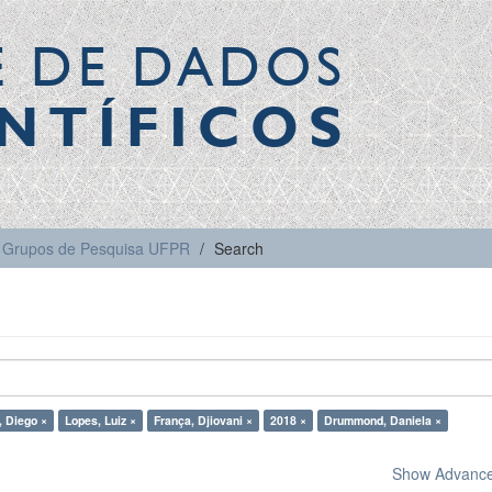
E DE DADOS
NTÍFICOS
Grupos de Pesquisa UFPR
Search
, Diego ×
Lopes, Luiz ×
França, Djiovani ×
2018 ×
Drummond, Daniela ×
Show Advanced